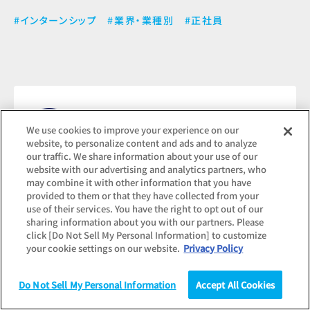
#インターンシップ
#業界・業種別
#正社員
よくあるご質問
We use cookies to improve your experience on our
website, to personalize content and ads and to analyze
our traffic. We share information about your use of our
website with our advertising and analytics partners, who
may combine it with other information that you have
provided to them or that they have collected from your
use of their services. You have the right to opt out of our
sharing information about you with our partners. Please
調査結果のお問い合わせ
click [Do Not Sell My Personal Information] to customize
your cookie settings on our website.
Privacy Policy
Do Not Sell My Personal Information
Accept All Cookies
調査
統計（データ）
コラム
研究