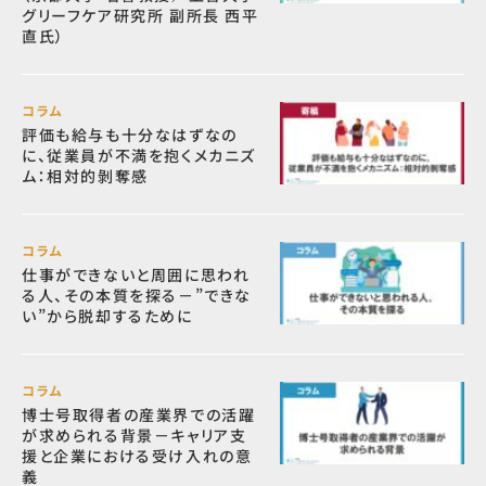
グリーフケア研究所 副所長 西平
直氏）
コラム
評価も給与も十分なはずなの
に、従業員が不満を抱くメカニズ
ム：相対的剝奪感
コラム
仕事ができないと周囲に思われ
る人、その本質を探る－”できな
い”から脱却するために
コラム
博士号取得者の産業界での活躍
が求められる背景－キャリア支
援と企業における受け入れの意
義