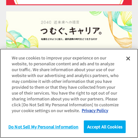
We use cookies to improve your experience on our
website, to personalize content and ads and to analyze
our traffic. We share information about your use of our
HOME
調査・データ
在日外国人のアルバイト実態調査
在
website with our advertising and analytics partners, who
may combine it with other information that you have
provided to them or that they have collected from your
用語集
use of their services. You have the right to opt out of our
sharing information about you with our partners. Please
click [Do Not Sell My Personal Information] to customize
よくあるご質問
your cookie settings on our website.
Privacy Policy
Do Not Sell My Personal Information
Accept All Cookies
個人情報保護方針
調査
統計（データ）
コラム
研究