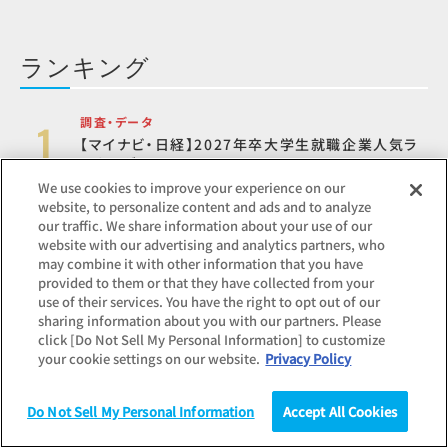
ランキング
調査・データ
【マイナビ・日経】2027年卒大学生就職企業人気ラ
ンキング
We use cookies to improve your experience on our
website, to personalize content and ads and to analyze
our traffic. We share information about your use of our
コラム
website with our advertising and analytics partners, who
PDCAサイクルとは？時代遅れや古いと思われる理
may combine it with other information that you have
由、OODA（ウーダ）ループとの違いも
provided to them or that they have collected from your
use of their services. You have the right to opt out of our
sharing information about you with our partners. Please
click [Do Not Sell My Personal Information] to customize
調査・データ
your cookie settings on our website.
Privacy Policy
2027年卒 内定者意識調査
Do Not Sell My Personal Information
Accept All Cookies
調査
統計（データ）
コラム
コラム
研究