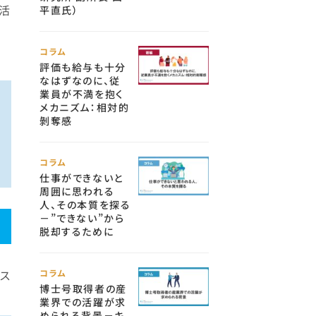
活
平直氏）
コラム
評価も給与も十分
なはずなのに、従
業員が不満を抱く
メカニズム：相対的
剝奪感
コラム
仕事ができないと
周囲に思われる
人、その本質を探る
－”できない”から
脱却するために
ス
コラム
博士号取得者の産
業界での活躍が求
められる背景－キ