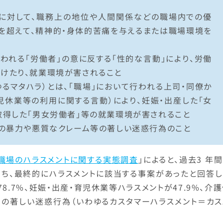
者に対して、職務上の地位や人間関係などの職場内での優
を超えて、精神的・身体的苦痛を与えるまたは職場環境を
行われる「労働者」の意に反する「性的な言動」により、労働
けたり、就業環境が害されること
ゆるマタハラ）とは、「職場」において行われる上司・同僚か
児休業等の利用に関する言動）により、妊娠・出産した「女
取得した「男女労働者」等の就業環境が害されること
らの暴力や悪質なクレーム等の著しい迷惑行為のこと
職場のハラスメントに関する実態調査
」によると、過去3 年
うち、最終的にハラスメントに該当する事案があったと回答し
78.7%、妊娠・出産・育児休業等ハラスメントが47.9%、介
からの著しい迷惑行為（いわゆるカスタマーハラスメント＝カ