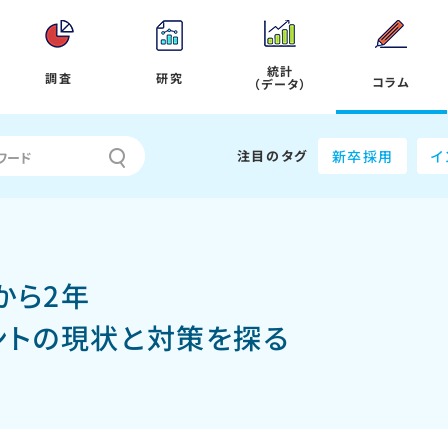
統計
調査
研究
コラム
（データ）
注目のタグ
新卒採用
イ
から2年
ントの現状と対策を探る