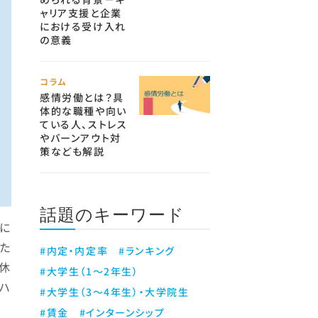
ャリア支援と企業
における受け入れ
の意義
コラム
感情労働とは？具
体的な職種や向い
ている人、ストレス
やバーンアウト対
策なども解説
話題のキーワード
間に
た
#内定・内定率
#ランキング
護休
#大学生（1～2年生）
スハ
#大学生（3～4年生）・大学院生
#賃金
#インターンシップ