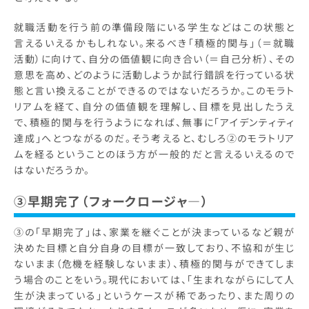
就職活動を行う前の準備段階にいる学生などはこの状態と
言えるいえるかもしれない。来るべき「積極的関与」（＝就職
活動）に向けて、自分の価値観に向き合い（＝自己分析）、その
意思を高め、どのように活動しようか試行錯誤を行っている状
態と言い換えることができるのではないだろうか。このモラト
リアムを経て、自分の価値観を理解し、目標を見出したうえ
で、積極的関与を行うようになれば、無事に「アイデンティティ
達成」へとつながるのだ。そう考えると、むしろ②のモラトリア
ムを経るということのほう方が一般的だと言えるいえるので
はないだろうか。
③早期完了（フォークロージャ―）
③の「早期完了」は、家業を継ぐことが決まっているなど親が
決めた目標と自分自身の目標が一致しており、不協和が生じ
ないまま（危機を経験しないまま）、積極的関与ができてしま
う場合のことをいう。現代においては、「生まれながらにして人
生が決まっている」というケースが稀であったり、また周りの