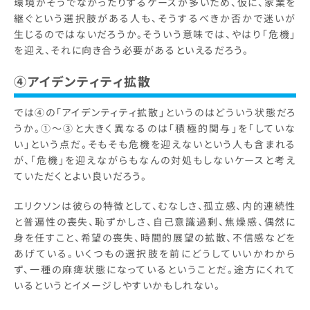
環境がそうでなかったりするケースが多いため、仮に、家業を
継ぐという選択肢がある人も、そうするべきか否かで迷いが
生じるのではないだろうか。そういう意味では、やはり「危機」
を迎え、それに向き合う必要があるといえるだろう。
④アイデンティティ拡散
では④の「アイデンティティ拡散」というのはどういう状態だろ
うか。①～③と大きく異なるのは「積極的関与」を「していな
い」という点だ。そもそも危機を迎えないという人も含まれる
が、「危機」を迎えながらもなんの対処もしないケースと考え
ていただくとよい良いだろう。
エリクソンは彼らの特徴として、むなしさ、孤立感、内的連続性
と普遍性の喪失、恥ずかしさ、自己意識過剰、焦燥感、偶然に
身を任すこと、希望の喪失、時間的展望の拡散、不信感などを
あげている。いくつもの選択肢を前にどうしていいかわから
ず、一種の麻痺状態になっているということだ。途方にくれて
いるというとイメージしやすいかもしれない。