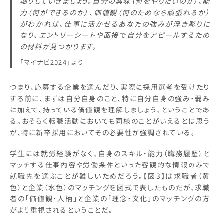
堀りしていきましょう。自分の興味（何をやりたいのか）、能
力（何ができるのか）、価値観（何のためなら頑張れるか）
がわかれば、仕事に活かせるあなたの強みが浮き彫りに
なり、エントリーシートや面接で自分をアピールするため
の材料が見つかります。
「マイナビ2024」より
つまり、応募する企業を選んだり、実際に採用選考を受けたり
する前に、まずは自分自身のこと、特に自分自身の強み・弱み
に加えて、持っている価値観を理解しましょう、ということであ
る。おそらく転職活動においても同様のことがいえるとは思う
が、特に新卒採用においてその必要性が強調されている。
学生には就労経験がなく、自身のスキル・能力（職務履歴）と
マッチする仕事内容や労働条件といった客観的な情報のみで
就職先を選ぶことが難しいためだろう。【図3】は求職者（黄
色）と企業（水色）のマッチングを図式で表したものだが、求職
者の「価値観・人柄」と企業の「理念・文化」のマッチングの方
がより重視されるということだ。