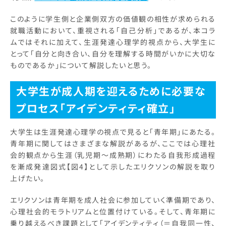
このように学生側と企業側双方の価値観の相性が求められる
就職活動において、重視される「自己分析」であるが、本コラ
ムではそれに加えて、生涯発達心理学的視点から、大学生に
とって「自分と向き合い、自分を理解する時間がいかに大切な
ものであるか」について解説したいと思う。
大学生が成人期を迎えるために必要な
プロセス「アイデンティティ確立」
大学生は生涯発達心理学の視点で見ると「青年期」にあたる。
青年期に関してはさまざまな解説があるが、ここでは心理社
会的観点から生涯（乳児期～成熟期）にわたる自我形成過程
を漸成発達図式【図4】として示したエリクソンの解説を取り
上げたい。
エリクソンは青年期を成人社会に参加していく準備期であり、
心理社会的モラトリアムと位置付けている。そして、青年期に
乗り越えるべき課題として「アイデンティティ（＝自我同一性、