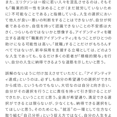
また、エリクソンは一般に若い人々を混乱させるのは、そもそ
も「職業的同一性を決めることが（まだ就労していないため
に）不可能なことである」と指摘している。人生の選択におい
て他人が良い・悪いの判断をすることはできないが、自分が何
者であるのか、自信を持って認識できないことの不安感は大
きく、つらいものではないかと想像する。アイデンティティを確
立する過程で「職業的アイデンティティ」をもつことがひとつの
助けになる可能性は高い。「就職」することだけがもちろんす
べてではないが、新卒採用を支援する立場としては、どのよう
な人生であっても、なるだけ多くの若者が「積極的関与」を行
い、自分の人生に納得できるような道筋を示したいと思う。
誤解のないように付け加えさせていただくと、「アイデンティテ
ィ達成」というのは、必ずしも自分の希望通りの選択ができた
から成功、というものでもない。大切なのは自分と向き合い、
自分がその選択を行うことに責任を持って引き受けることが
できたか、ということだと思う。全員が希望通り、満足できる選
択ができるとは限らないが、少なくとも、納得できる選択をし
てほしいと思う。そのためにも、“就活”の一環として仕方なく
取り組む「自己分析」という捉え方ではなく、自分の人生をよ