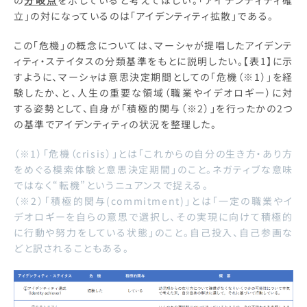
の
分岐点
を示していると考えてほしい。「アイデンティティ確
立」の対になっているのは「アイデンティティ拡散」である。
この「危機」の概念については、マーシャが提唱したアイデンテ
ィティ・ステイタスの分類基準をもとに説明したい。【表1】に示
すように、マーシャは意思決定期間としての「危機（※1）」を経
験したか、と、人生の重要な領域（職業やイデオロギー）に対
する姿勢として、自身が「積極的関与（※2）」を行ったかの2つ
の基準でアイデンティティの状況を整理した。
（※1）「危機（crisis）」とは「これからの自分の生き方・あり方
をめぐる模索体験と意思決定期間」のこと。ネガティブな意味
ではなく“転機”というニュアンスで捉える。
（※2）「積極的関与(commitment)」とは「一定の職業やイ
デオロギーを自らの意思で選択し、その実現に向けて積極的
に行動や努力をしている状態」のこと。自己投入、自己参画な
どと訳されることもある。