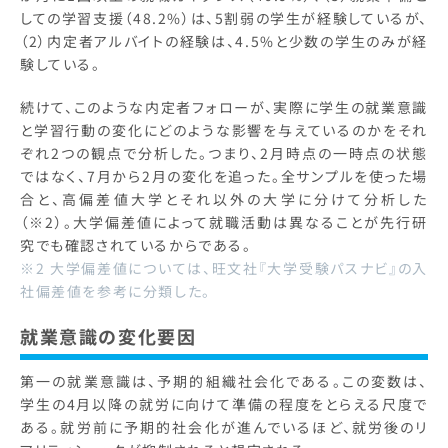
しての学習支援（48.2%）は、5割弱の学生が経験しているが、
（2）内定者アルバイトの経験は、4.5%と少数の学生のみが経
験している。
続けて、このような内定者フォローが、実際に学生の就業意識
と学習行動の変化にどのような影響を与えているのかをそれ
ぞれ2つの観点で分析した。つまり、2月時点の一時点の状態
ではなく、7月から2月の変化を追った。全サンプルを使った場
合と、高偏差値大学とそれ以外の大学に分けて分析した
（※2）。大学偏差値によって就職活動は異なることが先行研
究でも確認されているからである。
※2 大学偏差値については、旺文社『大学受験パスナビ』の入
社偏差値を参考に分類した。
就業意識の変化要因
第一の就業意識は、予期的組織社会化である。この変数は、
学生の4月以降の就労に向けて準備の程度をとらえる尺度で
ある。就労前に予期的社会化が進んでいるほど、就労後のリ