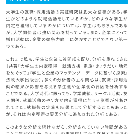
大学生の就職・採用活動の実証研究は膨大な蓄積がある。学
生がどのような就職活動をしているのか、どのような学生が
内定を獲得しているのかについては、学生はもちろんである
が、大学関係者は強い関心を持っている。また、企業にとって
採用活動は、企業の競争力向上に欠かすことができない第一
歩である。
これまで私も、学生と企業に質問紙を配り、分析を重ねてきた
（共著『大学生の内定獲得―就活支援・家族・きょうだい・地元
をめぐって』『学生と企業のマッチングーデータに基づく探索』
法政大学出版会）。多くの分析者の主な関心は、就職・採用活
動の結果が影響を与える学生側や企業側の要因を分析する
ことである。大学時代に限っても、学業成績、サークル活動、友
人関係、就職活動のやり方が内定獲得に与える影響が分析さ
れてきた。就職後の定着も結果として分析することもあった
が、それは内定獲得の要因分析に追加された分析である。
このような分析を続けながら、分析されていない時間がある
ことに気が付いた。それは、内定獲得してから卒業するまでの