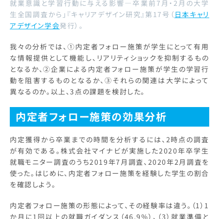
就業意識と学習行動に与える影響―卒業前7月・2月の大学
生全国調査から」『キャリアデザイン研究』第17号（
日本キャリ
アデザイン学会
発行）。
我々の分析では、①内定者フォロー施策が学生にとって有用
な情報提供として機能し、リアリティショックを抑制するもの
となるか、②企業による内定者フォロー施策が学生の学習行
動を阻害するものとなるか、③それらの関連は大学によって
異なるのか。以上、3点の課題を検討した。
内定者フォロー施策の効果分析
内定獲得から卒業までの時間を分析するには、2時点の調査
が有効である。株式会社マイナビが実施した2020年卒学生
就職モニター調査のうち2019年7月調査、2020年2月調査を
使った。はじめに、内定者フォロー施策を経験した学生の割合
を確認しよう。
内定者フォロー施策の形態によって、その経験率は違う。（1）1
か月に1回以上の就職ガイダンス（46.9%）、（3）就業準備と