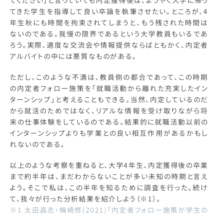
てください」と言っていても内定獲得後は、ようやく大学に帰っ
てきた学生を指導して良い卒論を執筆させたい。ところが、4
年生秋にも時間を拘束されてしまうと、もう残された時間は
ないのである。我慢の限界であるという大学教員もいるであ
ろう。実際、適度な交流会や情報提供ならばともかく、内定者
アルバイトの中には悪質なものがある。
ただし、このような不満は、教員側の都合であって、この時期
の内定者フォロー施策を「就職活動から離れた充実したイン
ターンシップ」と考えることもできる。当然、内定しているのだ
から就活のためではなく、リアルな情報を受け取りながら将
来の仕事体験をしているのである。結果的に就職活動以前の
インターンシップよりも学業との良い相互作用があるかもし
れないのである。
以上のような考察を重ねると、大学4年生、内定獲得後の卒業
まで約半年は、まだわからないことが多い未知の時期と言え
よう。そこで私は、この半年を知るために調査を行った。続け
て、我々が行った分析結果を紹介しよう（※1）。
※1 太田昌志・梅崎修(2021)「内定者フォロー施策が学生の