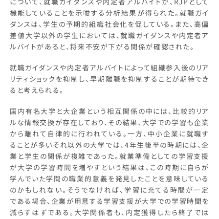
について、就職ガイダンスや内定者アルバイトが、RJPとして
機能していることを示唆する分析結果が得られた。就職ガイ
ダンスは、学生の予期的組織社会化を促している。また、高偏
差値大学以外の学生においては、就職ガイダンスや内定者ア
ルバイトがあると、将来不安が下がる関係が確認された。
就職ガイダンスや内定者アルバイトによって組織参入後のリア
リティショックを抑制し、早期離職を抑制することが期待でき
ると考えられる。
国内有名大学と大企業という相互関係の中には、比較的リア
ルな情報交換が存在しており、その結果、大学での学習も企業
から離れて自律的に行われている。一方、中小企業に就職す
ることが多いそれ以外の大学では、4年生後半の時期には、企
業と学生の関係が複雑であった。就業準備としての学習支援
が大学の学習時間を増やすという結果は、この時期に自らが
学んでいた学問の職業的意義を発見したことを意味している
のかもしれない。そうでなければ、学習に充てる時間が一定
である場合、企業が用意する学習支援が大学での学習時間を
減らすはずである。大学関係者も、内定獲得したら終了では