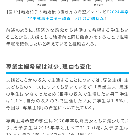
【図12】結婚相手の結婚後の働き方の希望／マイナビ『
2024年卒
学生就職モニター調査 8月の活動状況
』
前述のように、経済的な懸念から共働きを希望する学生もい
ることから、夫婦ともに結婚前と同じ働き方をすることで世帯
年収を確保したいと考えていると推察される。
専業主婦希望は減少、理由も変化
夫婦どちらかの収入で生活することについては、専業主婦・主
夫どちらのケースについても聞いているが、「専業主夫」想定
の学生は少なかったため（相手の収入で生活したい男子学生
は1.1％、自分の収入のみで生活したい女子学生は1.8％）、
今回は「専業主婦」の希望について見ていく。
専業主婦希望の学生は2020年卒以降男女ともに減少してお
り、男子学生は2016年卒と比べて21.7pt減、女子学生は
13.5pt減で半数以下となっている。【図13】