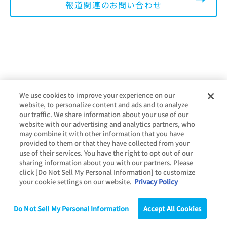
報道関連のお問い合わせ
We use cookies to improve your experience on our
関連記事
website, to personalize content and ads and to analyze
our traffic. We share information about your use of our
調査・データ
website with our advertising and analytics partners, who
2023年卒大学生のライフスタイル調査
may combine it with other information that you have
～今年の就活生のwithコロナ2年目の日常
provided to them or that they have collected from your
use of their services. You have the right to opt out of our
は？～
sharing information about you with our partners. Please
ライフキャリア
click [Do Not Sell My Personal Information] to customize
your cookie settings on our website.
Privacy Policy
公開日：
2022.02.21
調査・データ
Do Not Sell My Personal Information
Accept All Cookies
2022年卒 学生就職モニター調査 8月の活
調査
統計（データ）
コラム
研究