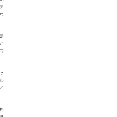
テ
な
要
が
同
っ
タル
ど
務
き