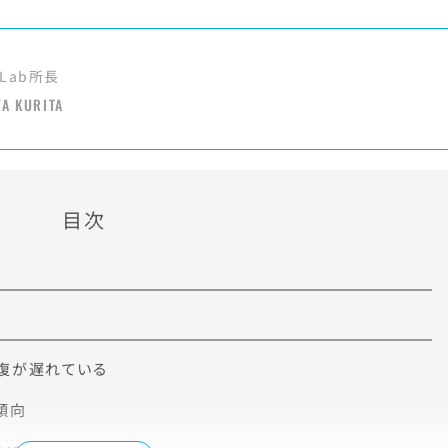
Lab所長
YA KURITA
目次
復が遅れている
傾向