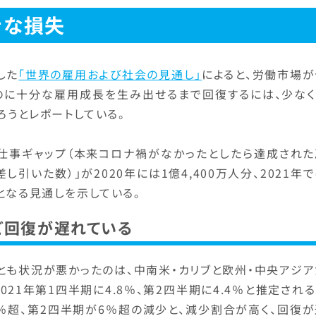
きな損失
した
「世界の雇用および社会の見通し」
によると、労働市場が
のに十分な雇用成長を生み出せるまで回復するには、少なく
ろうとレポートしている。
「仕事ギャップ（本来コロナ禍がなかったとしたら達成された
引いた数）」が2020年には1億4,400万人分、2021年
人分となる見通しを示している。
ど回復が遅れている
っとも状況が悪かったのは、中南米・カリブと欧州・中央アジ
21年第1四半期に4.8％、第2四半期に4.4％と推定され
％超、第2四半期が6％超の減少と、減少割合が高く、回復が