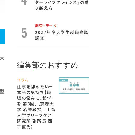
ターライフクライシス」の乗
り越え方
調査・データ
2027年卒大学生就職意識
調査
大
編集部のおすすめ
コラム
１
仕事を辞めたい－
型
本当の気持ち【職
場の悩みに、哲学
を 第3回】（京都大
学 名誉教授／上智
大学グリーフケア
研究所 副所長 西
平直氏）