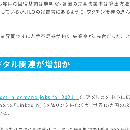
の国も雇用の回復基調は鮮明だ。各国の完全失業率は算出方法
しているが、ILOの報告書にあるように、ワクチン接種の進
。
ら業界問わずに人手不足感が強く、失業率が2％台だったこと
ジタル関連が増加か
st in-demand jobs for 2021’」
で、アメリカを中心に広
S「LinkedIn」（以降リンクトイン）が、世界15カ国の
いる。
う生活スタイルの変化により、今後5年間で1億5,000万