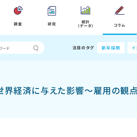
統計
調査
研究
コラム
（データ）
注目のタグ
新卒採用
イ
世界経済に与えた影響～雇用の観