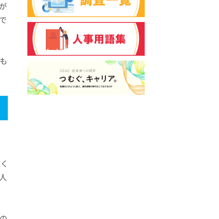
が
んで
も
く
求人
件の