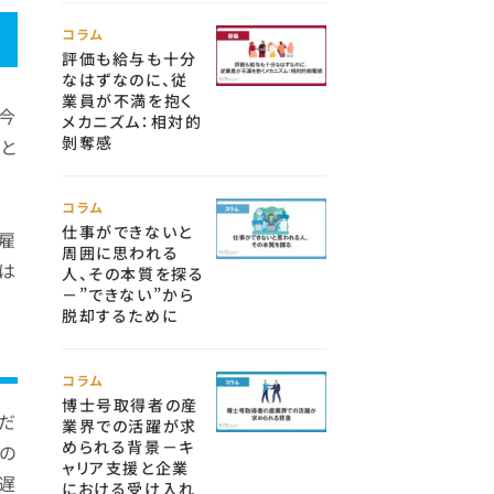
コラム
評価も給与も十分
なはずなのに、従
業員が不満を抱く
今
メカニズム：相対的
剝奪感
と
コラム
仕事ができないと
雇
周囲に思われる
では
人、その本質を探る
－”できない”から
脱却するために
コラム
博士号取得者の産
アだ
業界での活躍が求
められる背景－キ
るの
ャリア支援と企業
遅
における受け入れ