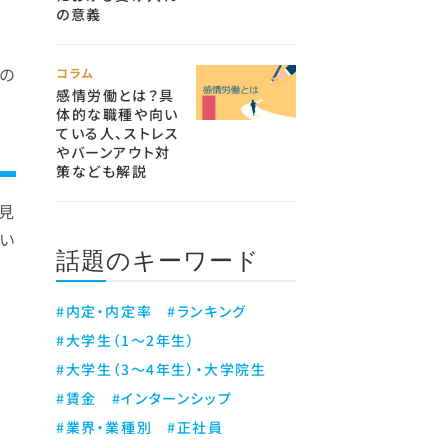
の意義
の
コラム
感情労働とは？具
体的な職種や向い
ている人、ストレス
やバーンアウト対
策なども解説
見
てい
話題のキーワード
#内定・内定率
#ランキング
#大学生（1～2年生）
#大学生（3～4年生）・大学院生
#賃金
#インターンシップ
#業界・業種別
#正社員