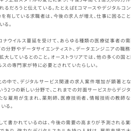
れるだろうと伝えている。たとえばEコマースやデジタルコン
力を有している求職者は、今後の求人が増え、仕事に困ること
いる。
コロナウイルス蔓延を受けて、あらゆる種類の医療従事者の需
どの分野やデータサイエンティスト、データエンジニアの職務
拡大しているとのこと。オーストラリアでは、他の多くの国と
ルスの専門家が特に必要とされていたらしい。
化の中で、デジタルサービス関連の求人案件増加が顕著とな
echという2つの新しい分野で、これまでの対面サービスからデジ
たな雇用が生まれ、薬剤師、医療技術者、情報技術の教師な
いる。
通して書かれているのは、今後の需要の高まりが予測される業
能であり、強力なデジタルスキルを持つ人材は、雇用市場で大