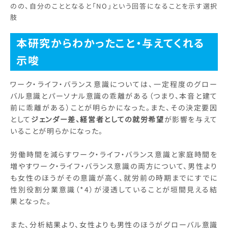
のの、自分のこととなると「NO」という回答になることを示す選択
肢
本研究からわかったこと・与えてくれる
示唆
ワーク・ライフ・バランス意識については、一定程度のグロー
バル意識とパーソナル意識の乖離がある（つまり、本音と建て
前に乖離がある）ことが明らかになった。また、その決定要因
として
ジェンダー差、経営者としての就労希望
が影響を与えて
いることが明らかになった。
労働時間を減らすワーク・ライフ・バランス意識と家庭時間を
増やすワーク・ライフ・バランス意識の両方について、男性より
も女性のほうがその意識が高く、就労前の時期までにすでに
性別役割分業意識（*4）が浸透していることが垣間見える結
果となった。
また、分析結果より、女性よりも男性のほうがグローバル意識