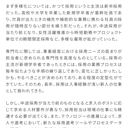
まず多様化については、かつて採用というと主流は新卒採用
だった。高校や大学を卒業した新規学卒者が基幹社員であ
り、欠員が出たときの補充や補助的な業務に携わる社員の採
用が随時足りない部分を補う形だった。それが、中途採用が
当たり前となり、女性活躍推進から時短勤務やプロジェクト
単位での期間限定採用など、多様な雇用が拡がっていった。
専門化に関しては、事業経営における採用ニーズの高まりが
担当者に求められる専門性を高度なものとしている。採用の
主流が新規学卒者であったときには、採用の業務プロセスは
毎年似たような手順の繰り返しであり、変化に乏しかった。し
かも、やるべきことが決められており、ある程度の定型化がで
きていた。そのため、長年、採用は人事経験が浅い新人の仕事
として扱われてきた。
しかし、中途採用が当たり前のものとなると求人のポストに応
じて求める人材要件が異なり、採用担当は現場の仕事にも精
通する必要が出てくる。また、テクノロジーの進展によって、求
人や選考において、新たな採用選考ツールやプロセスデータ