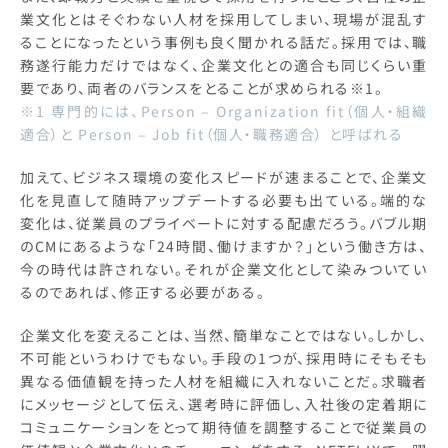
業文化とはそぐわない人材を採用してしまい、現場が混乱す
ることになったという事例も良く聞かれる話だ。採用では、職
務遂行能力だけではなく、企業文化との適合も同じくらい重
要であり、両者のバランスをとることが求められる※1。
※1 専門的には、Person – Organization fit（個人・組織
適合）と Person – Job fit（個人・職務適合） と呼ばれる
加えて、ビジネス環境の変化スピードが速まることで、企業文
化を見直して随時アップデートする必要も出ている。端的な
変化は、従業員のプライベートに対する配慮だろう。バブル期
のCMにあるような「24時間、働けますか？」という働き方は、
今の時代は許されない。それが企業文化として染みついてい
るのであれば、修正する必要がある。
企業文化を変えることは、当然、簡単なことではない。しかし、
不可能というわけでもない。手段の1つが、採用時にそもそも
異なる価値観を持った人材を組織に入れないことだ。求職者
にメッセージとして伝え、選考時に評価し、入社後の定着期に
コミュニケーションをとって期待値を調整することで従業員の