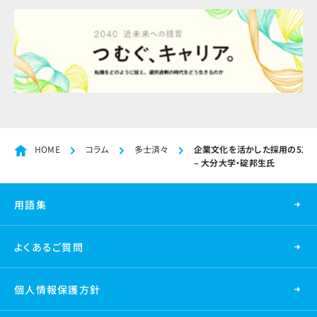
HOME
コラム
多士済々
企業文化を活かした採用の5ステ
– 大分大学・碇邦生氏
用語集
よくあるご質問
個人情報保護方針