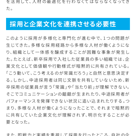
を活用して、人材の最適化を行わなくてはならなくなってき
た。
採用と企業文化を連携させる必要性
このように採用が多様化と専門化が進む中で、1つの問題が
生じてきた。多様な採用経路から多様な人材が働くようにな
り、組織として一体感を醸成することが困難な事象が発生し
た。たとえば、新卒採用で入社した従業員の多い組織では、企
業文化として価値観や行動様式が暗黙的に共有されている。
「こう動いて、こう考えるのが常識だろう」と自然と意思決定す
る。しかし、中途採用者は同じ文脈を共有していないため、新
卒採用の従業員が言う「常識」や「当たり前」が理解できない。
そこでコミュニケーションの齟齬が生まれたり、中途採用者が
パフォーマンスを発揮できない状況に追い込まれたりする。つ
まり、多様な人材が働くようになったことで、それまで暗黙的
に共有していた企業文化が理解されず、明示化することが必
要となった。
また、即戦力と実績を重視して採用を行ったところ、自社の企