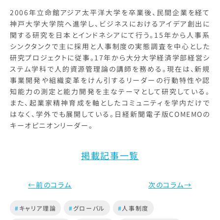
2006年立命館アジア太平洋大学を卒業後、民間企業を経て
神戸大学大学院へ進学し、ビジネスにおけるアイデア創出に
関する研究を日本とインドネシアにて行う。15年から人事系
シンクタンクで主に採用と人事制度の実態調査を中心とした
研究プロジェクトに従事。17年から大分大学経済学部経営シ
ステム学科で人的資源管理論の講師を務める。現在は、新規
事業開発や組織変革をけん引するリーダーの行動特性や認
知能力の測定と能力開発を主なテーマとして研究している。
また、起業家精神育成を軸としたコミュニティを学内だけで
はなく、学外でも展開している。日経新聞電子版COMEMOの
キーオピニオンリーダー。
掲載記事一覧
←前のコラム
次のコラム→
#
キャリア理論
#
グローバル
#
人事制度