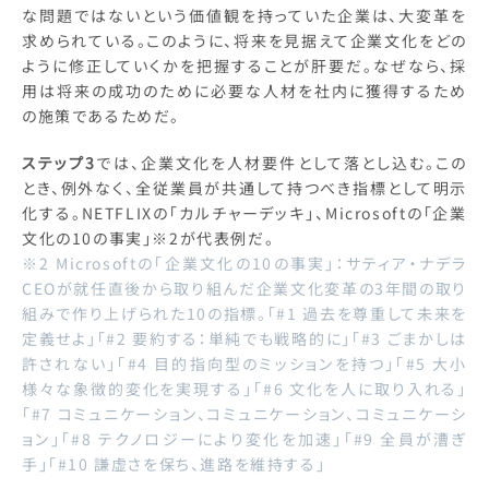
な問題ではないという価値観を持っていた企業は、大変革を
求められている。このように、将来を見据えて企業文化をどの
ように修正していくかを把握することが肝要だ。なぜなら、採
用は将来の成功のために必要な人材を社内に獲得するため
の施策であるためだ。
ステップ3
では、企業文化を人材要件として落とし込む。この
とき、例外なく、全従業員が共通して持つべき指標として明示
化する。NETFLIXの「カルチャーデッキ」、Microsoftの「企業
文化の10の事実」※2が代表例だ。
※2 Microsoftの「企業文化の10の事実」：サティア・ナデラ
CEOが就任直後から取り組んだ企業文化変革の3年間の取り
組みで作り上げられた10の指標。「#1 過去を尊重して未来を
定義せよ」「#2 要約する：単純でも戦略的に」「#3 ごまかしは
許されない」「#4 目的指向型のミッションを持つ」「#5 大小
様々な象徴的変化を実現する」「#6 文化を人に取り入れる」
「#7 コミュニケーション、コミュニケーション、コミュニケーシ
ョン」「#8 テクノロジーにより変化を加速」「#9 全員が漕ぎ
手」「#10 謙虚さを保ち、進路を維持する」