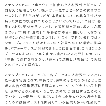
ステップ4
では、企業文化から抽出した人材要件を採用のプ
ロセスに応用していく。採用は、一見すると一続きの業務プロ
セスとして捉えられがちだが、本質的には3つの異なる性格を
持った業務の複合体であることがわかっている。1つ目は「募
集」であり、適材を見つけ出し、志望動機を高め、求人に応募
させる。2つ目は「選考」で、応募者が本当に相応しい人材かを
見抜くために評価する。3つ目は「社会化」であり、最近ではオ
ンボーディングとも呼ばれる。新入社員が新しい環境に馴染
み、パフォーマンスが発揮できるように支援する。これら3つの
プロセスにおいて、企業文化から抽出した人材要件を用いて、
「募集」で適材を惹きつけ、「選考」で選抜し、「社会化」で実際
とのギャップを埋める。
ステップ5
では、ステップ4で各プロセスに人材要件を応用し
た手法を実践に移す。募集では、適材のみを惹きつけるように
求人広告や募集要項に明確なメッセージ（シグナリング）を載
せ、適材からの応募を引き出す。選考では、評価するための尺
度やツールを開発する。IKEAのように企業文化との適合を見
るために独自のテストを開発している企業も多い。社会化で