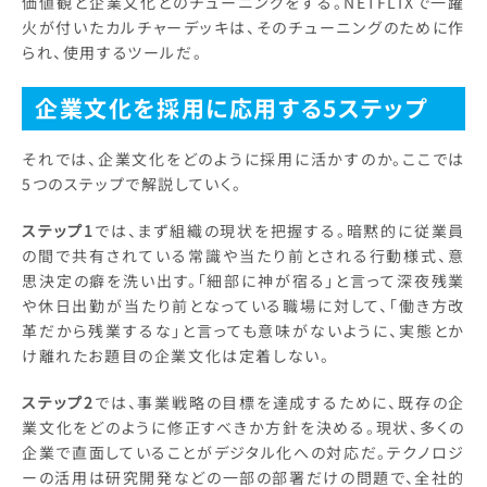
価値観と企業文化とのチューニングをする。NETFLIXで一躍
火が付いたカルチャーデッキは、そのチューニングのために作
られ、使用するツールだ。
企業文化を採用に応用する5ステップ
それでは、企業文化をどのように採用に活かすのか。ここでは
5つのステップで解説していく。
ステップ1
では、まず組織の現状を把握する。暗黙的に従業員
の間で共有されている常識や当たり前とされる行動様式、意
思決定の癖を洗い出す。「細部に神が宿る」と言って深夜残業
や休日出勤が当たり前となっている職場に対して、「働き方改
革だから残業するな」と言っても意味がないように、実態とか
け離れたお題目の企業文化は定着しない。
ステップ2
では、事業戦略の目標を達成するために、既存の企
業文化をどのように修正すべきか方針を決める。現状、多くの
企業で直面していることがデジタル化への対応だ。テクノロジ
ーの活用は研究開発などの一部の部署だけの問題で、全社的