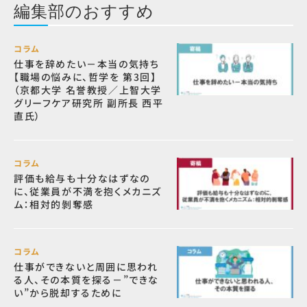
編集部のおすすめ
コラム
仕事を辞めたい－本当の気持ち
【職場の悩みに、哲学を 第3回】
（京都大学 名誉教授／上智大学
グリーフケア研究所 副所長 西平
直氏）
コラム
評価も給与も十分なはずなの
に、従業員が不満を抱くメカニズ
ム：相対的剝奪感
コラム
仕事ができないと周囲に思われ
る人、その本質を探る－”できな
い”から脱却するために