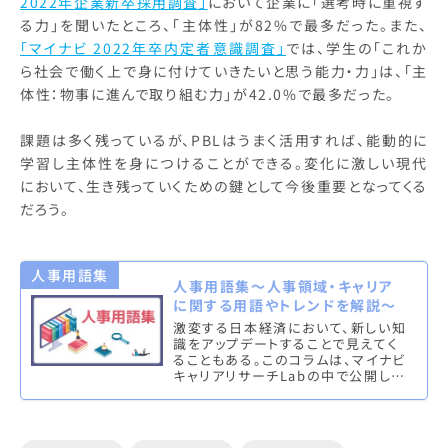
2022年企業新卒採用調査」
において企業に「選考時に重視す
る力」を聞いたところ、「主体性」が82%で最多だった。また、
「マイナビ 2022年卒内定者意識調査」
では、学生の「これか
ら社会で働く上で身に付けていきたいと思う能力・力」は、「主
体性：物事に進んで取り組む力」が42.0%で最多だった。
課題は多く残っているが、PBLはうまく活用すれば、能動的に
学習し主体性を身につけることができる。変化に激しい現代
において、生き残っていくための鍵として今後重要となってくる
だろう。
人事用語集
人事用語集～人事領域・キャリア
に関する用語やトレンドを解説～
激変する日本経済において、新しい知
識をアップデートすることで見えてく
ることもある。このコラムは、マイナビ
キャリアリサーチLabの中で公開して
いる、人事領域やキャリアにまつわる
専門用語やキーワードやトレ…