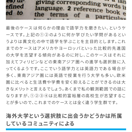
最後のケースは何らかの理由で語学力を磨きたい、というケ
ースです。上記の①②のように何か学びたい学問があるとい
うよりは異文化の中で語学を学ぶことを主目的とします。これ
までのケースはアメリカやヨーロッパといった比較的先進国
の大学を志望する傾向があるのに対し、このケースはそれに
加えてフィリピンなどの東南アジア圏への進学も選択肢に入
ってくるようです。ここでいう語学力とは英語力である場合が
多く、東南アジア圏には英語で授業を行う大学も多い。欧米
圏に比べると生活費や学費を安く抑えることができるのは大
きなメリットと言えるでしょう。あくまで私の観測範囲での話に
なりますが、①②③④は比較的富裕層の高校生が志望するこ
とが多いので、これまでのケースとは全く違う学生群です。
海外大学という選択肢に出会うかどうかは所属
しているコミュニティによる