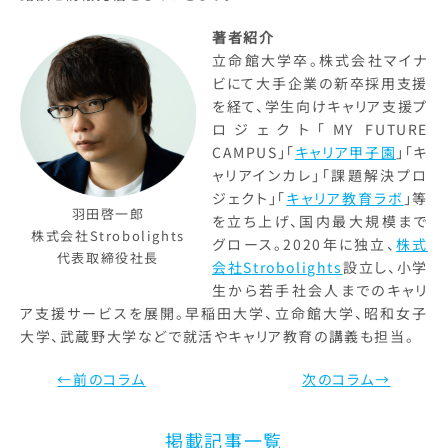
著者紹介
立命館大学卒。株式会社マイナ
ビにて大手企業の新卒採用支援
を経て、学生向けキャリア支援プ
ロジェクト「MY FUTURE
CAMPUS」「
キャリア甲子園
」「キ
ャリアインカレ」「課題解決プロ
ジェクト」「
キャリア教育ラボ
」等
羽田啓一郎
を立ち上げ、国内最大規模まで
株式会社Strobolights
グロース。2020年に独立、
株式
代表取締役社長
会社Strobolights
設立し、小学
生から若手社会人までのキャリ
ア支援サービスを展開。早稲田大学、立命館大学、昭和女子
大学、武蔵野大学などで就活やキャリア教育の講義も担当。
←前のコラム
次のコラム→
掲載記事一覧