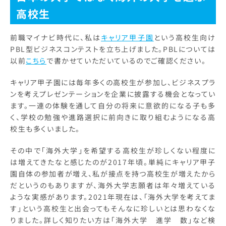
高校生
前職マイナビ時代に、私は
キャリア甲子園
という高校生向け
PBL型ビジネスコンテストを立ち上げました。PBLについては
以前
こちら
で書かせていただいているのでご確認ください。
キャリア甲子園には毎年多くの高校生が参加し、ビジネスプラ
ンを考えプレゼンテーションを企業に披露する機会となってい
ます。一連の体験を通して自分の将来に意欲的になる子も多
く、学校の勉強や進路選択に前向きに取り組むようになる高
校生も多くいました。
その中で「海外大学」を希望する高校生が珍しくない程度に
は増えてきたなと感じたのが2017年頃。単純にキャリア甲子
園自体の参加者が増え、私が接点を持つ高校生が増えたから
だというのもありますが、海外大学志願者は年々増えている
ような実感があります。2021年現在は、「海外大学を考えてま
す」という高校生と出会ってもそんなに珍しいとは思わなくな
りました。詳しく知りたい方は「海外大学 進学 数」など検