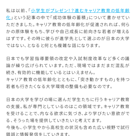
私は以前、「
小学生がプレゼン！？進むキャリア教育の低年齢
化
」という記事の中で「成功体験の蓄積」について書かせてい
ただきました。キャリア教育の低年齢化が促進されれば、何ら
かの原体験をもち、学びや自己成長に前向きな若者が増える
はずです。その時に彼らが進学先として選ぶのが日本の大学
ではない、となると何とも複雑な話になります。
日本でも学習指導要領の改定や入試制度改革など多くの議
論が繰り広げられています。ただ、現場ではまだまだ混乱が
続き、有効的に機能しているとはいえません。
キャリア教育の低年齢化とともに、「突き動かすもの」を持つ
若者も行きたくなる大学環境の整備も必要なのです。
日本の大学を学びの場に選んだ学生たちに行うキャリア教育
の支援。私が専門としているのはこの領域です。キャリア教育
を受けることで、内なる欲求に気づき、より学びたい意欲がで
る、そうった場を提供していきたいと考えてます。
今後も、小学生やから高校生の状況も含めた広い視野で試行
錯誤と情報発信をしていきます。