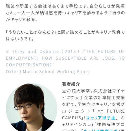
職業や所属する会社はあくまで手段です。自分らしさが発揮
され、一人一人が納得感を持つキャリアを歩めるように行うの
がキャリア教育。
「やりたいことはなんだ？」と問い詰めることがキャリア教育で
はないのです。
※1Frey and Osborne（2013）,“THE FUTURE OF
EMPLOYMENT: HOW SUSCEPTIBLE ARE JOBS. TO
COMPUTERISATION?”
Oxford Martin School Working Paper
著者紹介
立命館大学卒。株式会社マイナ
ビにて大手企業の新卒採用支援
を経て、学生向けキャリア支援プ
ロジェクト「MY FUTURE
CAMPUS」「
キャリア甲子園
」「キ
ャリアインカレ」「課題解決プロ
ジェクト」「
キャリア教育ラボ
」等