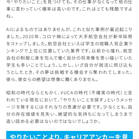
今「やりたいこと」を見つけても、その仕事がなくなって他の仕
事に変わっていく確率は高いのです。これはとても残酷ですよ
ね。
AIによるものではありませんが、これと似た事例が最近起こり
ました。2020年、コロナ禍によって大手航空会社が新卒採用
をストップしました。航空会社といえば学生の就職人気企業ラ
ンキングで上位に位置していた業界です。以前から憧れ、航空
会社の制服に身を包んで働く自分の将来像を思い描いていた
学生も多いことでしょう。しかし、いざ自分が就活に飛び込も
うとしたとき、その夢は挑戦する機会すら奪われてしまった。
彼ら、彼女らの絶望は想像に難くありません。
昭和の時代ならともかく、VUCAの時代（不確実の時代）と言
われている現在において、「やりたいことを探す」というメッセ
ージを発するにはそれなりの思慮が必要です。少なくとも、自
分の存在価値を見失い、絶望的な気持ちになってしまうまで
追い詰める必要はないのではないでしょうか。
やりたいことより、キャリアアンカーを見