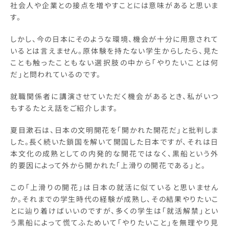
社会人や企業との接点を増やすことには意味があると思いま
す。
しかし、今の日本にそのような環境、機会が十分に用意されて
いるとは言えません。原体験を持たない学生からしたら、見た
ことも触ったこともない選択肢の中から「やりたいことは何
だ」と問われているのです。
就職関係者に講演させていただく機会があるとき、私がいつ
もするたとえ話をご紹介します。
夏目漱石は、日本の文明開花を「開かれた開花だ」と批判しま
した。長く続いた鎖国を解いて開国した日本ですが、それは日
本文化の成熟としての内発的な開花ではなく、黒船という外
的要因によって外から開かれた「上滑りの開花である」と。
この「上滑りの開花」は日本の就活に似ていると思いません
か。それまでの学生時代の経験が成熟し、その結果やりたいこ
とに辿り着けばいいのですが、多くの学生は「就活解禁」とい
う黒船によって慌てふためいて「やりたいこと」を無理やり見