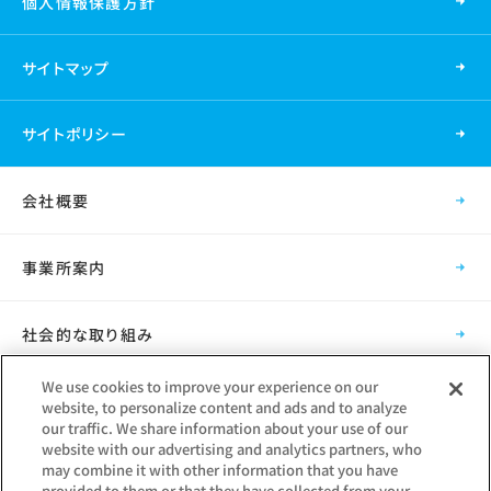
個人情報保護方針
サイトマップ
サイトポリシー
会社概要
事業所案内
社会的な取り組み
We use cookies to improve your experience on our
採用情報
website, to personalize content and ads and to analyze
our traffic. We share information about your use of our
website with our advertising and analytics partners, who
グループ会社
may combine it with other information that you have
provided to them or that they have collected from your