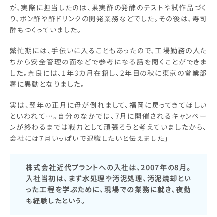
が、実際に担当したのは、果実酢の発酵のテストや試作品づく
り、ポン酢や酢ドリンクの開発業務などでした。その後は、寿司
酢もつくっていました。
繁忙期には、手伝いに入ることもあったので、工場勤務の人た
ちから安全管理の面などで参考になる話を聞くことができま
した。奈良には、1年3カ月在籍し、2年目の秋に東京の営業部
署に異動となりました。
実は、翌年の正月に母が倒れまして、福岡に戻ってきてほしい
といわれて…。自分のなかでは、7月に開催されるキャンペー
ンが終わるまでは戦力として頑張ろうと考えていましたから、
会社には7月いっぱいで退職したいと伝えました」
株式会社近代プラントへの入社は、2007年の8月。
入社当初は、まず水処理や汚泥処理、汚泥焼却とい
った工程を学ぶために、現場での業務に就き、夜勤
も経験したという。