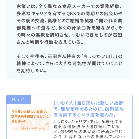
家業とは、全く異なる食品メーカーでの業務経験、
多彩なキャリアを有するQBSでの同期との出会いや
その後の交流、奥様とのご結婚を契機に開かれた業
務提携への道など、多くの紆余曲折を経ながら、そ
の時々の選択を調和させ、つむいできたものが石田
さんの判断や行動を支えている。
そして今後も、石田さん特有の「ちょっかい出し」の
精神によって、さらに大きな可能性が開けていくこと
を期待したい。
Part1
【つむぐ人】自ら築いた新しい故郷
で、理想を叶えるために、調剤薬局
を開設するという道を選んだ。
『つむぐ、キャリア』では、多様化する
過剰な選択肢から選び続けている
と、選択結果のあいだに矛盾が生じ
たり、相容れないものを選んでいた