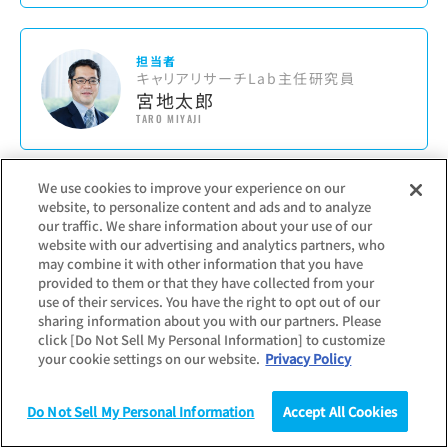
担当者
キャリアリサーチLab主任研究員
宮地太郎
TARO MIYAJI
We use cookies to improve your experience on our
担当者
website, to personalize content and ads and to analyze
キャリアリサーチLab主任研究員
our traffic. We share information about your use of our
東郷 こずえ
website with our advertising and analytics partners, who
KOZUE TOGO
may combine it with other information that you have
provided to them or that they have collected from your
use of their services. You have the right to opt out of our
sharing information about you with our partners. Please
click [Do Not Sell My Personal Information] to customize
担当者
your cookie settings on our website.
Privacy Policy
キャリアリサーチLab主任研究員
井出 翔子
SHOKO IDE
Do Not Sell My Personal Information
Accept All Cookies
調査
統計（データ）
コラム
研究