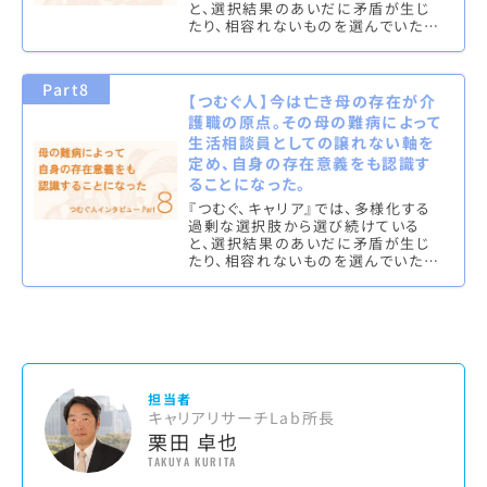
と、選択結果のあいだに矛盾が生じ
たり、相容れないものを選んでいた
り、これらを新しい文脈で意味づけ
て、撚り合わせ、調和させることを「つ
む…
Part8
【つむぐ人】今は亡き母の存在が介
護職の原点。その母の難病によって
生活相談員としての譲れない軸を
定め、自身の存在意義をも認識す
ることになった。
『つむぐ、キャリア』では、多様化する
過剰な選択肢から選び続けている
と、選択結果のあいだに矛盾が生じ
たり、相容れないものを選んでいた
り、これらを新しい文脈で意味づけ
て、撚り合わせ、調和させることを「つ
む…
担当者
キャリアリサーチLab所長
栗田 卓也
TAKUYA KURITA