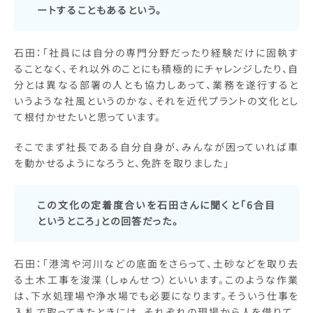
ートすることもあるという。
石田：「社員には自分の専門分野だったり経験だけに固執す
ることなく、それ以外のことにも積極的にチャレンジしたり、自
分とは異なる部署の人とも協力しあって、業務を遂行すると
いうような社風というのかな、それを近代プラントの文化とし
て根付かせたいと思っています。
そこでまず社長である自分自身が、みんなが困っていれば車
を動かせるようになろうと、免許を取りました」
この文化の定着度合いを石田さんに聞くと「6合目
というところ」との回答だった。
石田：「港湾や河川などの底面をさらって、土砂などを取り去
る土木工事を浚渫（しゅんせつ）といいます。このような作業
は、下水処理場や浄水場でも必要になります。そういう仕事を
入札で取ってきたときには、それぞれの現場から人を借りて、