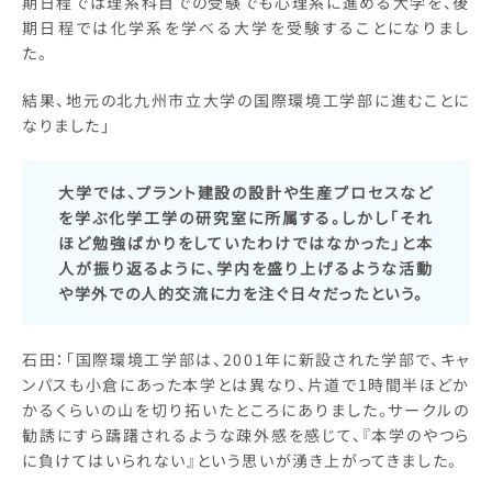
期日程では理系科目での受験でも心理系に進める大学を、後
期日程では化学系を学べる大学を受験することになりまし
た。
結果、地元の北九州市立大学の国際環境工学部に進むことに
なりました」
大学では、プラント建設の設計や生産プロセスなど
を学ぶ化学工学の研究室に所属する。しかし「それ
ほど勉強ばかりをしていたわけではなかった」と本
人が振り返るように、学内を盛り上げるような活動
や学外での人的交流に力を注ぐ日々だったという。
石田：「国際環境工学部は、2001年に新設された学部で、キャ
ンパスも小倉にあった本学とは異なり、片道で1時間半ほどか
かるくらいの山を切り拓いたところにありました。サークルの
勧誘にすら躊躇されるような疎外感を感じて、『本学のやつら
に負けてはいられない』という思いが湧き上がってきました。