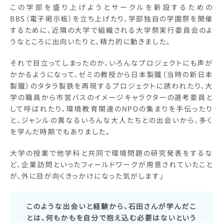
この学部を盛り上げようとサークルを新設するための
BBS（電子掲示板）を立ち上げたり、学部独自の学園祭を開催
するために、近隣の大学で組織される大学祭実行委員会のよ
うなところに出向いたりと、精力的に動きました。
それで目立ってしまったのか、いろんなプロジェクトにも声が
かかるようになって、ゼミの教授から日本製鐵（当時の新日本
製鐵）のタタラ製鉄を再現するプロジェクトに誘われたり、大
学の職員から市営バスのイメージキャラクターの選考委員と
して呼ばれたり、環境教育関連のNPOの集まりを手伝ったり
と、ジャンルの異なるいろんな大人たちとの出会いから、多く
を学んだ時期でもありました。
大学の授業で他学科と共同で環境問題の研究発表をするな
ど、企業訪問といったフィールドワークが用意されていたこと
が、外に目が向くきっかけになった気がします」
このような出会いと経験から、石田さんが学んだこ
とは、何もかもを自分で抱え込む必要はないという