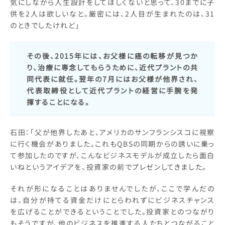
気にしながら人生設計をしてほしくないと思って、30までに子
供を2人は欲しいなと。厳密には、2人目が生まれたのは、31
のときでしたけれど」
その後、2015年には、お父様に癌の転移が見つか
り、治療に専念してもらうために、近代プラントの共
同代表に就任。翌年の7月にはお父様が他界され、
代表取締役として近代プラントの経営に手腕を発
揮することになる。
石田：「父が他界したあと、アメリカのサンフランシスコに視察
に行く機会がありました。これもQBSの同期からの誘いに乗っ
て参加したのですが、こんなビジネスモデルが成立したら面白
いねというアイデアを、投資家の前でプレゼンしてきました。
それが形になることはありませんでしたが、ここで学んだの
は、自分が持てる資金だけにとらわれずにビジネスチャンス
を広げることができるということでした。投資家とのつながり
もそうですが、他のビジネスを推進する人たちとつながること