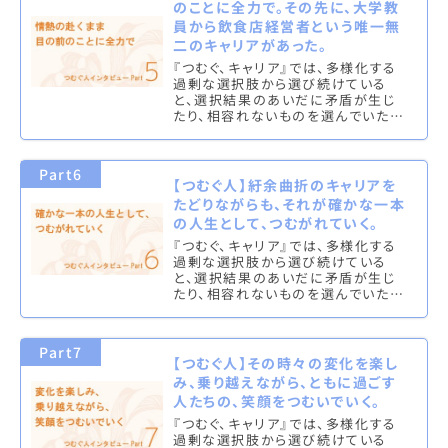
のことに全力で。その先に、大学教
員から飲食店経営者という唯一無
二のキャリアがあった。
『つむぐ、キャリア』では、多様化する
過剰な選択肢から選び続けている
と、選択結果のあいだに矛盾が生じ
たり、相容れないものを選んでいた
り、これらを新しい文脈で意味づけ
て、撚り合わせ、調和させることを「つ
む…
Part6
【つむぐ人】紆余曲折のキャリアを
たどりながらも、それが確かな一本
の人生として、つむがれていく。
『つむぐ、キャリア』では、多様化する
過剰な選択肢から選び続けている
と、選択結果のあいだに矛盾が生じ
たり、相容れないものを選んでいた
り、これらを新しい文脈で意味づけ
て、撚り合わせ、調和させることを「つ
む…
Part7
【つむぐ人】その時々の変化を楽し
み、乗り越えながら、ともに過ごす
人たちの、笑顔をつむいでいく。
『つむぐ、キャリア』では、多様化する
過剰な選択肢から選び続けている