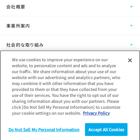
会社概要
事業所案内
社会的な取り組み
We use cookies to improve your experience on our
採用情報
website, to personalize content and ads and to analyze
our traffic. We share information about your use of our
website with our advertising and analytics partners, who
グループ会社
may combine it with other information that you have
provided to them or that they have collected from your
use of their services. You have the right to opt out of our
sharing information about you with our partners. Please
click [Do Not Sell My Personal Information] to customize
your cookie settings on our website.
Privacy Policy
Copyright © Mynavi Corporation
Do Not Sell My Personal Information
Accept All Cookies
調査
統計（データ）
コラム
研究