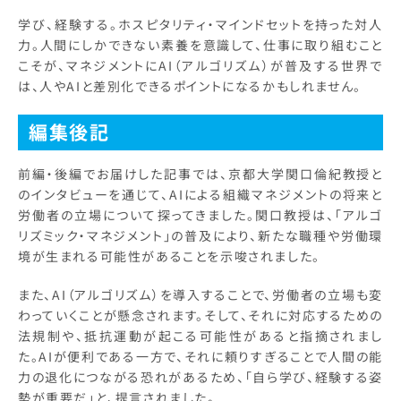
学び、経験する。ホスピタリティ・マインドセットを持った対人
力。人間にしかできない素養を意識して、仕事に取り組むこと
こそが、マネジメントにAI（アルゴリズム）が普及する世界で
は、人やAIと差別化できるポイントになるかもしれません。
編集後記
前編・後編でお届けした記事では、京都大学関口倫紀教授と
のインタビューを通じて、AIによる組織マネジメントの将来と
労働者の立場について探ってきました。関口教授は、「アルゴ
リズミック・マネジメント」の普及により、新たな職種や労働環
境が生まれる可能性があることを示唆されました。
また、AI（アルゴリズム）を導入することで、労働者の立場も変
わっていくことが懸念されます。そして、それに対応するための
法規制や、抵抗運動が起こる可能性があると指摘されまし
た。AIが便利である一方で、それに頼りすぎることで人間の能
力の退化につながる恐れがあるため、「自ら学び、経験する姿
勢が重要だ」と、提言されました。