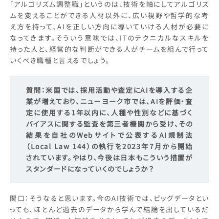
「アルゴリズム調整職」というのは、技術を軸にしてアルゴリズ
ムを変えることができる人材以外に、広い視野や哲学的な考
え方を持って、AIを正しい方向に導いていける人材が必要に
なってきます。そういう意味では、ITのテクニカルなスキルを
持った人と、経営的な判断ができる人がチームを組んで行って
いくべき職種と言えるでしょう。
質問：
米国では、採用活動や査定にAIを導入する企
業が増えており、ニューヨーク市では、AIを評価・査
定に使用する1年以内に、人種や性別などに基づく
バイアスに関する監査を第三者機関から受け、その
結果を自社のWebサイトで公表するAI規制法
（Local Law 144）の執行を2023年7月から開始
されています。やはり、今後は日本もこういう措置が
スタンダードになっていくのでしょうか？
関口：そうなると思います。今のAI技術では、ビッグデータとい
っても、ほとんど過去のデータから学んで結論を出しているだ