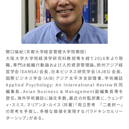
関口倫紀（京都大学経営管理大学院教授）
大阪大学大学院経済学研究科教授等を経て2016年より現
職。専門は組織行動論および人的資源管理論。欧州アジア経
営学会（EAMSA）会長、日本ビジネス研究学会（AJBS）会長、
国際ビジネス学会（AIB）アジア太平洋支部理事、学術雑誌
Applied Psychology: An International Review共同
編集長、Asian Business & Management副編集長等を
歴任。海外学術雑誌に論文多数。最近の共監訳書に、ウェンデ
ィ・スミス、マリアンヌ・ルイス（共著）『両立思考 「二者択一」
の思考を手放し、多様な価値を実現するパラドキシカルリー
ダーシップ』がある。