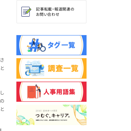
記事転載・報道関連の
お問い合わせ
給さ
均と
し
ナの
と