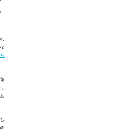
れ
な
こち
向
た。
年度
とも
資