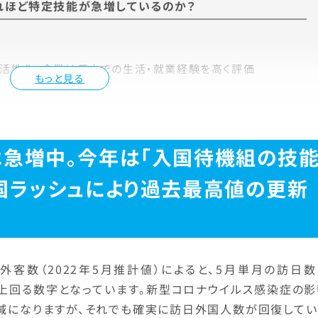
れほど特定技能が急増しているのか？
活性化。企業は日本での生活・就業経験を高く評価
もっと見る
急増中。今年は「入国待機組の技
国ラッシュにより過去最高値の更新
外客数（2022年5月推計値）によると、5月単月の訪日数
 万人を上回る数字となっています。新型コロナウイルス感染症の
7％減になりますが、それでも確実に訪日外国人数が回復して