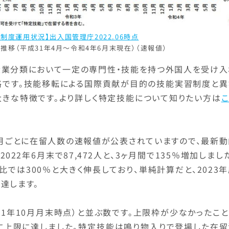
制度運用状況】出入国管理庁2022.06時点
移（平成31年4月～令和4年6月末現在）（速報値）
業分類において一定の専門性・技能を持つ外国人を受け入
資格です。技能移転による国際貢献が目的の技能実習制度と異
大きな特徴です。より詳しく特定技能について知りたい方は
月ごとに在留人数の速報値が公表されていますので、最新動
22年6月末で87,472人と、3ヶ月間で135％増加しまし
比では300％と大きく伸長しており、単純計算だと、2023
達します。
21年10月月末時点）と並ぶ数です。上限枠が少なかったこ
でに上限に達しました。特定技能は鳴り物入りで登場した在留