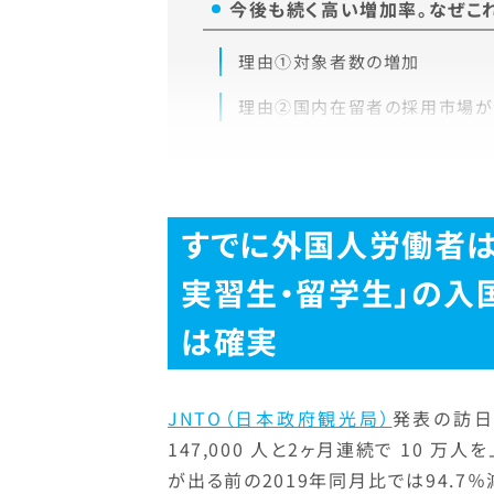
今後も続く高い増加率。なぜこ
理由①対象者数の増加
理由②国内在留者の採用市場が
すでに外国人労働者は
実習生・留学生」の入
は確実
JNTO（日本政府観光局）
発表の訪日
147,000 人と2ヶ月連続で 10
が出る前の2019年同月比では94.