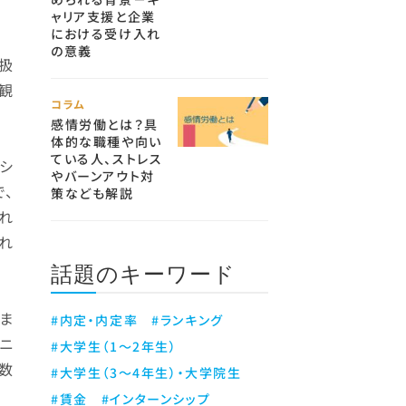
ャリア支援と企業
における受け入れ
の意義
扱
観
コラム
感情労働とは？具
体的な職種や向い
ている人、ストレス
ネシ
やバーンアウト対
で、
策なども解説
れ
れ
話題のキーワード
ま
#内定・内定率
#ランキング
ニ
#大学生（1～2年生）
数
#大学生（3～4年生）・大学院生
#賃金
#インターンシップ