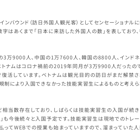
インバウンド（訪日外国人観光客）としてセンセーショナルに
数字はあくまで「日本に来訪した外国人の数」を表しており、
3万9000人、中国の1万7600人、韓国の8800人、インド
。ベトナムはコロナ禍前の2019年同月が3万9900人だったの
まで復活しています。ベトナムは観光目的の訪日がまだ解禁さ
の規制により入国できなかった技能実習生によるものと考えら
だ相当数存在しており、しばらくは技能実習生の入国が続き
生」も今後続々と入国予定です。技能実習生は現地でのトレー
払ってWEBでの授業も始まっていますので、溜まっていた人