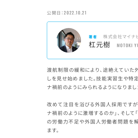
2022.10.21
公開日：
株式会社マイナ
著者
杠元樹
MOTOKI Y
渡航制限の緩和により、途絶えていた
しを見せ始めました。技能実習生や特
ナ禍前のようにみられるようになりまし
改めて注目を浴びる外国人採用ですが
ナ禍前のように激増するのか」、そして
の労働力不足や外国人労働者問題を解
ます。