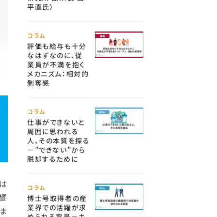
平直氏）
コラム
評価も給与も十分
なはずなのに、従
業員が不満を抱く
メカニズム：相対的
剝奪感
能
コラム
仕事ができないと
周囲に思われる
人、その本質を探る
－”できない”から
脱却するために
は
コラム
影響
博士号取得者の産
業界での活躍が求
いま
められる背景－キ