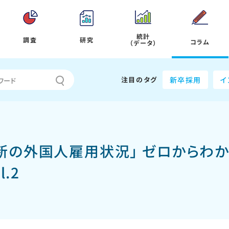
統計
調査
研究
コラム
（データ）
注目のタグ
新卒採用
イ
新の外国人雇用状況」 ゼロからわ
.2