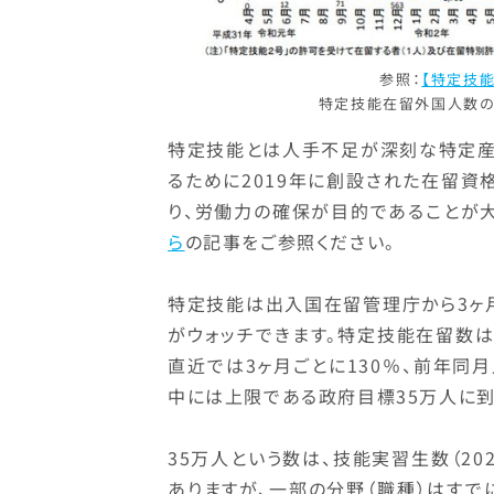
参照：
【特定技能
特定技能在留外国人数の推
特定技能とは人手不足が深刻な特定産
るために2019年に創設された在留
り、労働力の確保が目的であることが
ら
の記事をご参照ください。
特定技能は出入国在留管理庁から3ヶ
がウォッチできます。特定技能在留数は20
直近では3ヶ月ごとに130％、前年同月
中には上限である政府目標35万人に到
35万人という数は、技能実習生数（20
ありますが、一部の分野（職種）はす