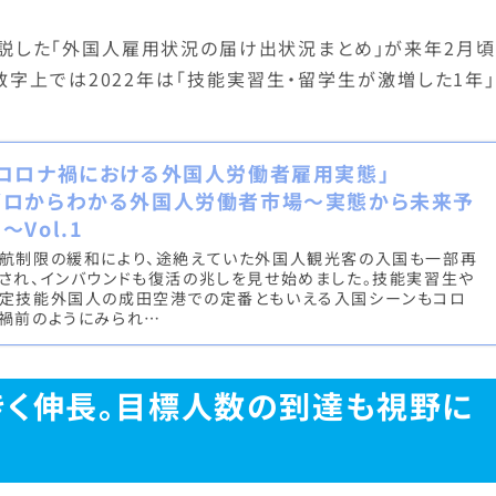
説した「外国人雇用状況の届け出状況まとめ」が来年2月頃
数字上では2022年は「技能実習生・留学生が激増した1年
「コロナ禍における外国人労働者雇用実態」
ゼロからわかる外国人労働者市場～実態から未来予
～Vol.1
航制限の緩和により、途絶えていた外国人観光客の入国も一部再
され、インバウンドも復活の兆しを見せ始めました。技能実習生や
定技能外国人の成田空港での定番ともいえる入国シーンもコロ
禍前のようにみられ…
きく伸長。目標人数の到達も視野に