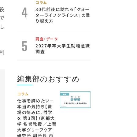
コラム
役
30代前後に訪れる「クォー
ターライフクライシス」の乗
で
り越え方
し
調査・データ
2027年卒大学生就職意識
航制
調査
編集部のおすすめ
コラム
仕事を辞めたい－
本当の気持ち【職
場の悩みに、哲学
を 第3回】（京都大
学 名誉教授／上智
大学グリーフケア
研究所 副所長 西