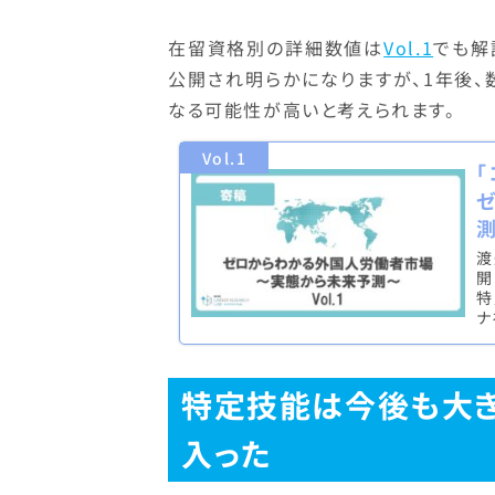
在留資格別の詳細数値は
Vol.1
でも解
公開され明らかになりますが、1年後、
なる可能性が高いと考えられます。
Vol.1
測
渡
開
特
ナ
特定技能は今後も大
入った