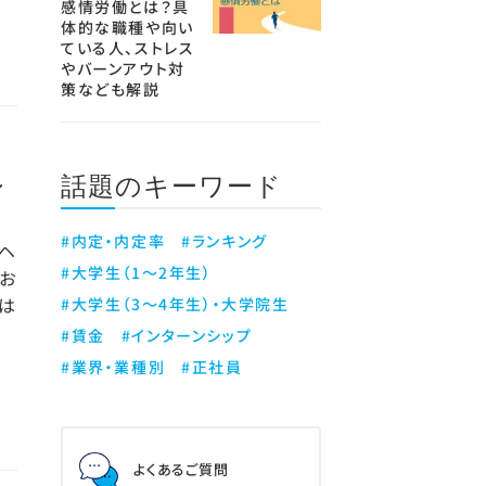
感情労働とは？具
体的な職種や向い
ている人、ストレス
やバーンアウト対
策なども解説
話題のキーワード
ル
#内定・内定率
#ランキング
ヘ
#大学生（1～2年生）
お
は
#大学生（3～4年生）・大学院生
#賃金
#インターンシップ
#業界・業種別
#正社員
よくあるご質問