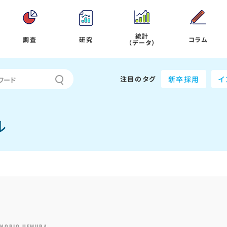
統計
調査
研究
コラム
（データ）
注目のタグ
新卒採用
イ
ル
NORIO UEMURA