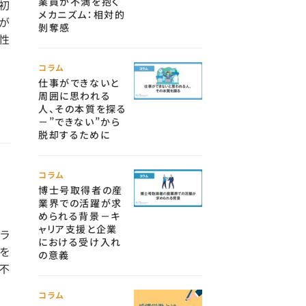
業員が不満を抱く
初
メカニズム：相対的
が
剝奪感
性
コラム
仕事ができないと
周囲に思われる
人、その本質を探る
－”できない”から
脱却するために
コラム
博士号取得者の産
業界での活躍が求
められる背景－キ
ャリア支援と企業
ラ
における受け入れ
を
の意義
不
コラム