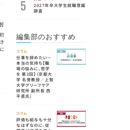
2027年卒大学生就職意識
調査
剖
編集部のおすすめ
初
き
に
コラム
仕事を辞めたい－
本当の気持ち【職
場の悩みに、哲学
を 第3回】（京都大
学 名誉教授／上智
大学グリーフケア
研究所 副所長 西
平直氏）
コラム
評価も給与も十分
なはずなのに、従