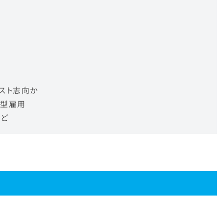
スト志向か
プ型雇用
など