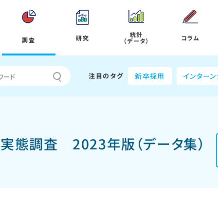
統計
研究
コラム
調査
（データ）
注目のタグ
新卒採用
インターン
ア実態調査 2023年版（データ集）