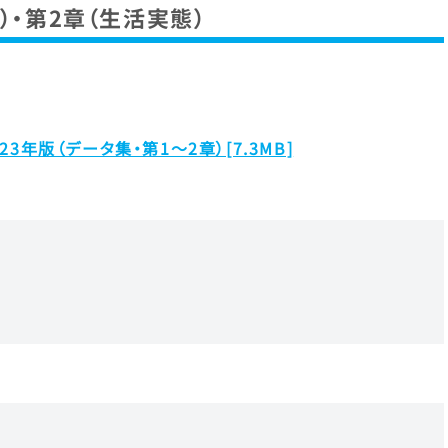
）・第2章（生活実態）
3年版（データ集・第1～2章）[7.3MB]