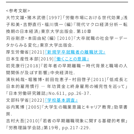
<参考文献>
大竹文雄・猪木武徳［1997］「労働市場における世代効果」浅
子和美・吉野直行・福川慎一（編）『現代マクロ経済分析－転
換期の日本経済』東京大学出版会. 第10章
苅谷剛彦・本田由紀（編）［2010］『大卒就職の社会学－デー
タからみる変化』東京大学出版会.
厚生労働省[2021]
『新規学卒就職者の離職状況』
日本生産性本部[2019]
『働くことの意識』
初見康行[2018]『若年者の早期離職－時代背景と職場の人
間関係が及ぼす影響』中央経済社.
濱秋純哉・堀雅博・前田佐恵子・村田啓子[2011]「低成長と
日本的雇用慣行 ― 年功賃金と終身雇用の補完性を巡って」
『日本労働研究雑誌』No.611, pp.26-37.
文部科学省[2022]
『学校基本調査』
谷内篤博 [2005]『大学生の職業意識とキャリア教育』勁草書
房.
吉村大吾[2010]「若者の早期離職現象に関する基礎的考察」
『労務理論学会誌』第19号, pp.217-229.