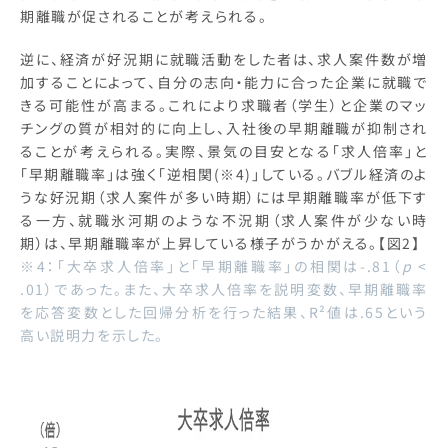
期離職が促されることが考えられる。
逆に、経済が好況期に就職活動をした者は、求人案件数が増
加することによって、自分の志向・能力に合った企業に就職で
きる可能性が高まる。これにより求職者（学生）と企業のマッ
チングの質が相対的に向上し、入社後の早期離職が抑制され
ることが考えられる。実際、景気の目安となる「求人倍率」と
「早期離職率」は強く「逆相関(※4)」している。バブル経済のよ
うな好況期（求人案件が多い時期）には早期離職率が低下す
る一方、就職氷河期のような不況期（求人案件が少ない時
期）は、早期離職率が上昇している様子がうかがえる。【図2】
※4：「大卒求人倍率」と「早期離職率」の相関は-.81（
p
<
.01）であった。また、大卒求人倍率を説明変数、早期離職率
を応答変数とした回帰分析を行った結果、R²値は.65という
高い説明力を示した。