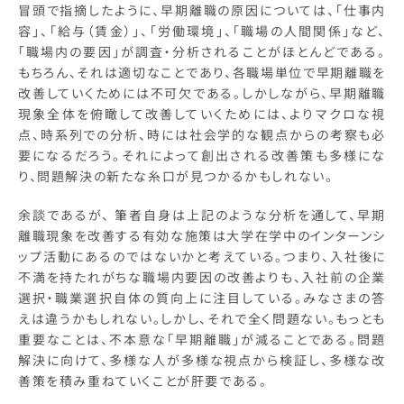
冒頭で指摘したように、早期離職の原因については、「仕事内
容」、「給与（賃金）」、「労働環境」、「職場の人間関係」など、
「職場内の要因」が調査・分析されることがほとんどである。
もちろん、それは適切なことであり、各職場単位で早期離職を
改善していくためには不可欠である。しかしながら、早期離職
現象全体を俯瞰して改善していくためには、よりマクロな視
点、時系列での分析、時には社会学的な観点からの考察も必
要になるだろう。それによって創出される改善策も多様にな
り、問題解決の新たな糸口が見つかるかもしれない。
余談であるが、 筆者自身は上記のような分析を通して、早期
離職現象を改善する有効な施策は大学在学中のインターンシ
ップ活動にあるのではないかと考えている。つまり、入社後に
不満を持たれがちな職場内要因の改善よりも、入社前の企業
選択・職業選択自体の質向上に注目している。みなさまの答
えは違うかもしれない。しかし、それで全く問題ない。もっとも
重要なことは、不本意な「早期離職」が減ることである。問題
解決に向けて、多様な人が多様な視点から検証し、多様な改
善策を積み重ねていくことが肝要である。