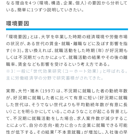
なる理由を4つ（環境、構造、企業、個人）の要因から分析して
いる。簡単に1つずつ説明していきたい。
環境要因
「環境要因」とは、大学を卒業した時期の経済環境や労働市場
の状況が、ある世代の賃金・就職・離職などに及ぼす影響を指
す(※3)。言い換えれば、就職活動をした時期（年）が好況期も
しくは不況期だったかによって、就職活動の結果やその後の離
職率、賃金なども影響を受けるという考え方である。
※3：一般に「世代効果研究（コーホート効果）」と呼ばれる。
主に労働経済学の分野で研究蓄積がされてきた。
実際、大竹・猪木（1997）は、不況期に就職した者の勤続年数
が、好況期に就職した者に比べて有意に短い（好況期に就職
した世代は、そうでない世代よりも平均勤続年数が有意に長
い）ことを明らかにしている。このようなことが起こる背景とし
て、不況期に就職活動をした場合、求人案件数が減少するこ
とによって、自分の志向・能力に合った企業に就職できる可能
性が低下する。その結果「不本意就職」が増加し、入社後の早