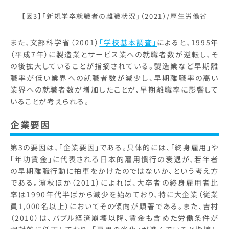
【図3】「新規学卒就職者の離職状況」（2021）/厚生労働省
また、文部科学省（2001）
「学校基本調査」
によると、1995年
（平成7年）に製造業とサービス業への就職者数が逆転し、そ
の後拡大していることが指摘されている。製造業など早期離
職率が低い業界への就職者数が減少し、早期離職率の高い
業界への就職者数が増加したことが、早期離職率に影響して
いることが考えられる。
企業要因
第3の要因は、「企業要因」である。具体的には、「終身雇用」や
「年功賃金」に代表される日本的雇用慣行の衰退が、若年者
の早期離職行動に拍車をかけたのではないか、という考え方
である。濱秋ほか（2011）によれば、大卒者の終身雇用者比
率は1990年代半ばから減少を始めており、特に大企業（従業
員1,000名以上）においてその傾向が顕著である。また、吉村
（2010）は、バブル経済崩壊以降、賃金も含めた労働条件が