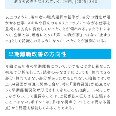
要なものを手に入れていく」
（谷内, [2005] 34頁）
以上のように、若年者の職業選択の基準が、自分の個性が活
かせる仕事、スキルや将来のキャリアアップにつながる仕事を
重視する方向に変化していったことが伺われる。またそれによ
って、企業とは、若者にとって「第二の我が家」ではなく「止まり
木」として認識されるようになっていったことが推測される。
早期離職改善の方向性
今回は若年者の早期離職について、いつもとは少し異なった
視点で分析を行った。読者のみなさまにとっても、賛同できる
部分・賛同できない部分があったかもしれない。拙著では、以
上の4要因が相互に関係し合い、特に「環境要因」が起点とな
って早期離職現象が形成されてきたことを指摘している。しか
しながら、ここで重要なことは、上記仮説の正しさを主張する
ことではない。ポイントは、多様な視点（いつもとは異なる視
点）から問題を検討してみることである。