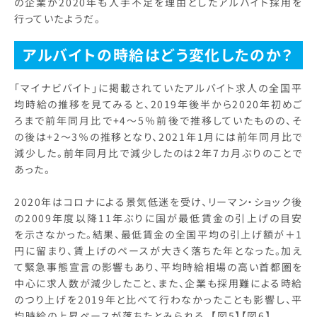
の企業が2020年も人手不足を理由としたアルバイト採用を
行っていたようだ。
アルバイトの時給はどう変化したのか？
「マイナビバイト」に掲載されていたアルバイト求人の全国平
均時給の推移を見てみると、2019年後半から2020年初めご
ろまで前年同月比で+4～5％前後で推移していたものの、そ
の後は+2～3％の推移となり、2021年1月には前年同月比で
減少した。前年同月比で減少したのは2年7カ月ぶりのことで
あった。
2020年はコロナによる景気低迷を受け、リーマン・ショック後
の2009年度以降11年ぶりに国が最低賃金の引上げの目安
を示さなかった。結果、最低賃金の全国平均の引上げ額が＋1
円に留まり、賃上げのペースが大きく落ちた年となった。加え
て緊急事態宣言の影響もあり、平均時給相場の高い首都圏を
中心に求人数が減少したこと、また、企業も採用難による時給
のつり上げを2019年と比べて行わなかったことも影響し、平
均時給の上昇ペースが落ちたとみられる。【図5】【図6】