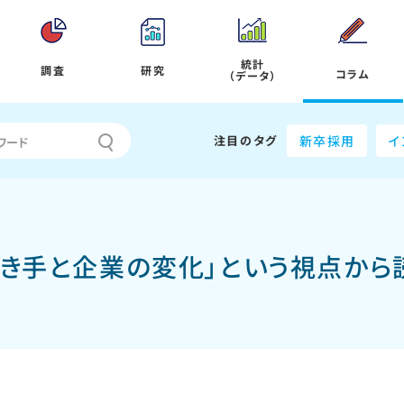
統計
調査
研究
コラム
（データ）
注目のタグ
新卒採用
イ
働き手と企業の変化」という視点から