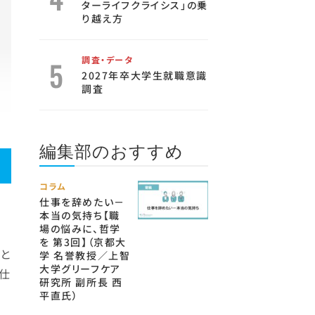
ターライフクライシス」の乗
り越え方
調査・データ
2027年卒大学生就職意識
調査
編集部のおすすめ
コラム
仕事を辞めたい－
本当の気持ち【職
場の悩みに、哲学
を 第3回】（京都大
と
学 名誉教授／上智
大学グリーフケア
仕
研究所 副所長 西
平直氏）