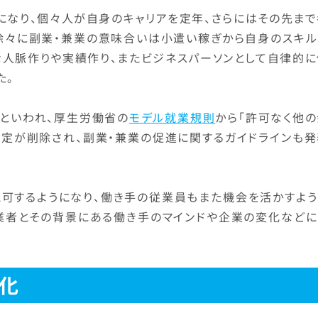
うになり、個々人が自身のキャリアを定年、さらにはその先ま
徐々に副業・兼業の意味合いは小遣い稼ぎから自身のスキル
な人脈作りや実績作り、またビジネスパーソンとして自律的に
た。
年といわれ、厚生労働省の
モデル就業規則
から「許可なく他の
規定が削除され、副業・兼業の促進に関するガイドラインも発
認可するようになり、働き手の従業員もまた機会を活かすよう
兼業者とその背景にある働き手のマインドや企業の変化などに
化