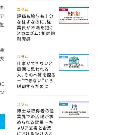
で考
コラム
ア
評価も給与も十分
なはずなのに、従
働
業員が不満を抱く
メカニズム：相対的
剝奪感
会
コラム
表
仕事ができないと
周囲に思われる
人、その本質を探る
－”できない”から
に
脱却するために
つ
コラム
博士号取得者の産
業界での活躍が求
められる背景－キ
ャリア支援と企業
における受け入れ