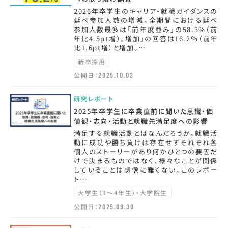
2026年卒学生のキャリア・就職ガイダンスの
延べ参加人数の増減。全期間における延べ
参加人数最多は「前年度並み」の58.3%（前
年比4.5pt増）。増加」の回答は16.2％（前年
比1.6pt増）と増加。…
新卒採用
公開日：
2025.10.03
研究レポート
2025年卒学生に卒業直前に聞いた意識・価
値観・志向・活動と就職先満足度への影響
満足する就職活動とはなんだろうか。就職活
動に成功や勝ち負けは存在せずそれぞれ各
個人のストーリーがあり何かひとつの要因だ
けで決まるものではなく、様々なことが関係
していることは想像に難くない。このレポー
ト…
大学生（3～4年生）・大学院生
公開日：
2025.09.30