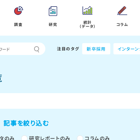
統計
調査
研究
コラム
（データ）
注目のタグ
新卒採用
インターン
覧
記事を絞り込む
タのみ
研究レポートのみ
コラムのみ