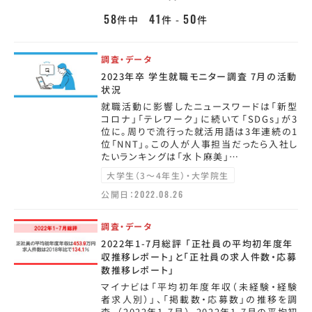
58
41
50
件中
件 -
件
調査・データ
2023年卒 学生就職モニター調査 7月の活動
状況
就職活動に影響したニュースワードは「新型
コロナ」「テレワーク」に続いて「SDGs」が3
位に。周りで流行った就活用語は3年連続の1
位「NNT」。この人が人事担当だったら入社し
たいランキングは「水卜麻美」…
大学生（3～4年生）・大学院生
公開日：
2022.08.26
調査・データ
2022年1-7月総評 「正社員の平均初年度年
収推移レポート」と「正社員の求人件数・応募
数推移レポート」
マイナビは「平均初年度年収（未経験・経験
者求人別）」、「掲載数・応募数」の推移を調
査。（2022年1-7月）。2022年1-7月の平均初