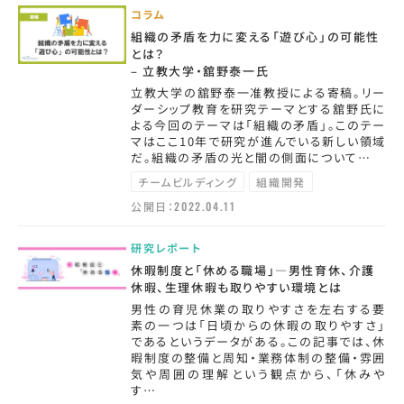
コラム
組織の矛盾を力に変える「遊び心」の可能性
とは？
– 立教大学・舘野泰一氏
立教大学の舘野泰一准教授による寄稿。リー
ダーシップ教育を研究テーマとする舘野氏に
よる今回のテーマは「組織の矛盾」。このテー
マはここ10年で研究が進んでいる新しい領域
だ。組織の矛盾の光と闇の側面について…
チームビルディング
組織開発
公開日：
2022.04.11
研究レポート
休暇制度と「休める職場」―男性育休、介護
休暇、生理休暇も取りやすい環境とは
男性の育児休業の取りやすさを左右する要
素の一つは「日頃からの休暇の取りやすさ」
であるというデータがある。この記事では、休
暇制度の整備と周知・業務体制の整備・雰囲
気や周囲の理解という観点から、「休みや
す…