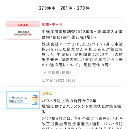
279
261
270
件中
件 -
件
調査・データ
中途採用実態調査2022年版～副業導入企業
は約7割に(前年比7.4pt増)～
株式会社マイナビは、2022年1～7月に中途
採用を行った企業の人事担当者を対象に実
施した「中途採用実態調査（2022年）」の結
果を発表。調査内容は「直近半年間から今後
の中途採用について」「男性育休の導…
中途採用（転職）
公開日：
2022.09.22
コラム
パワハラ防止法の施行から2年
職場におけるハラスメントの現状と対策を探
る
2022年4月には、中小企業にも義務化された
改正労働施策総合推進法（通称：パワハラ防
止法）。キャリアライターの吉本隆男氏により