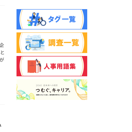
－
企
と
が
い