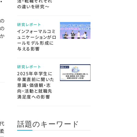
・
活・転職それぞれ
の違いを研究～
の
研究レポート
の
インフォーマルコミ
か
ュニケーションがロ
ールモデル形成に
与える影響
研究レポート
2025年卒学生に
卒業直前に聞いた
意識・価値観・志
向・活動と就職先
満足度への影響
話題のキーワード
代
柔