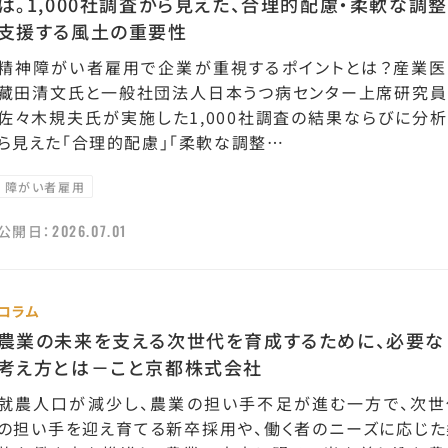
は。1,000社調査から見えた、合理的配慮・柔軟な調整
支援する風土の重要性
精神障がい者雇用で企業が重視するポイントとは？産業医
藏田清文氏と一般社団法人日本うつ病センター上席研究員
佐々木規夫氏が実施した1,000社調査の結果ならびに分析
ら見えた「合理的配慮」「柔軟な調整…
障がい者雇用
2026.07.01
公開日：
コラム
農業の未来を支える次世代を育成するために、必要な
考え方とは－こと京都株式会社
就農人口が減少し、農業の担い手不足が進む一方で、次世
の担い手を迎え育てる新卒採用や、働く者のニーズに応じた