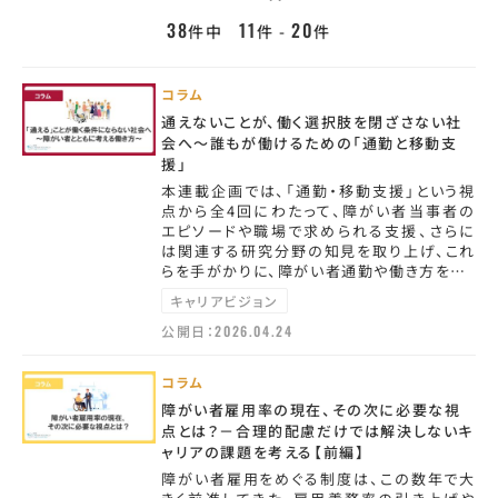
38
11
20
件中
件 -
件
コラム
通えないことが、働く選択肢を閉ざさない社
会へ～誰もが働けるための「通勤と移動支
援」
本連載企画では、「通勤・移動支援」という視
点から全4回にわたって、障がい者当事者の
エピソードや職場で求められる支援、さらに
は関連する研究分野の知見を取り上げ、これ
らを手がかりに、障がい者通勤や働き方を…
キャリアビジョン
公開日：
2026.04.24
コラム
障がい者雇用率の現在、その次に必要な視
点とは？－合理的配慮だけでは解決しないキ
ャリアの課題を考える【前編】
障がい者雇用をめぐる制度は、この数年で大