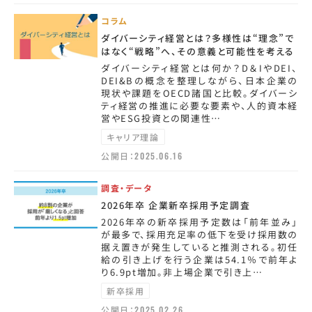
コラム
ダイバーシティ経営とは？多様性は“理念”で
はなく“戦略”へ、その意義と可能性を考える
ダイバーシティ経営とは何か？D＆IやDEI、
DEI&Bの概念を整理しながら、日本企業の
現状や課題をOECD諸国と比較。ダイバーシ
ティ経営の推進に必要な要素や、人的資本経
営やESG投資との関連性…
キャリア理論
公開日：
2025.06.16
調査・データ
2026年卒 企業新卒採用予定調査
2026年卒の新卒採用予定数は「前年並み」
が最多で、採用充足率の低下を受け採用数の
据え置きが発生していると推測される。初任
給の引き上げを行う企業は54.1％で前年よ
り6.9pt増加。非上場企業で引き上…
新卒採用
公開日：
2025.02.26