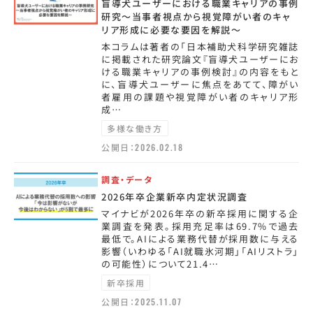
盲導犬ユーザーにおける職業キャリアの事例
研究～当事者視点から視覚障がい者のキャ
リア形成に必要な要因を解説～
本コラムは著者の「日本補助犬科学研究雑誌
に掲載された研究論文『盲導犬ユーザーにお
ける職業キャリアの事例検討』の内容をもと
に、盲導犬ユーザーに焦点をあてて、障がい
者雇用の課題や視覚障がい者のキャリア形
成…
多様な働き方
公開日：
2026.02.18
調査・データ
2026年卒企業新卒内定状況調査
マイナビが2026年卒の新卒採用に関する企
業調査を発表。採用充足率は69.7%で過去
最低で。AIによる業務代替が採用数に与える
影響（いわゆる「AI就職氷河期」「AIリストラ」
の可能性）について21.4…
新卒採用
公開日：
2025.11.07