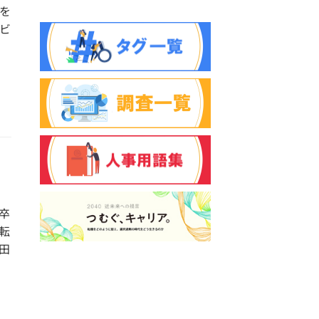
を
ビ
卒
転
田