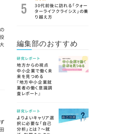
30代前後に訪れる「クォー
ターライフクライシス」の乗
り越え方
の
締役
編集部のおすすめ
、大
研究レポート
地方からの視点
中小企業で働く未
来を見つめる
『地方中小企業就
業者の働く意識調
査レポート』
研究レポート
よりよいキャリア選
ず
択に必要な「自己
代田
分析」とは？～就