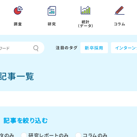
統計
調査
研究
コラム
（データ）
注目のタグ
新卒採用
インターン
の記事一覧
記事を絞り込む
タのみ
研究レポートのみ
コラムのみ