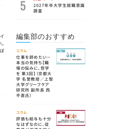
2027年卒大学生就職意識
調査
編集部のおすすめ
イ
。
ぼ
コラム
仕事を辞めたい－
本当の気持ち【職
場の悩みに、哲学
を 第3回】（京都大
学 名誉教授／上智
大学グリーフケア
研究所 副所長 西
平直氏）
コラム
増
評価も給与も十分
なはずなのに、従