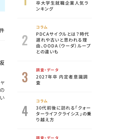
卒大学生就職企業人気ラ
ンキング
コラム
件
PDCAサイクルとは？時代
遅れや古いと思われる理
由、OODA（ウーダ）ループ
との違いも
坂
調査・データ
2027年卒 内定者意識調
ャ
査
の
い
コラム
30代前後に訪れる「クォー
ターライフクライシス」の乗
り越え方
調査・データ