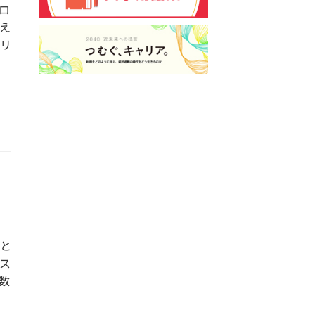
ロ
え
リ
っと
ス
数