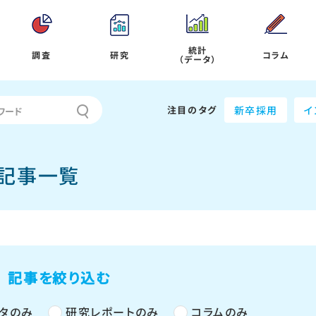
統計
調査
研究
コラム
（データ）
注目のタグ
新卒採用
イ
の記事一覧
記事を絞り込む
タのみ
研究レポートのみ
コラムのみ