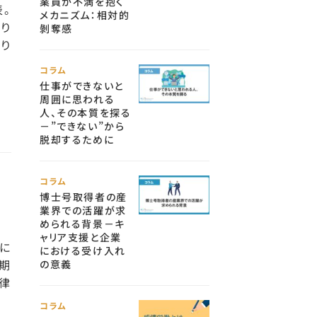
業員が不満を抱く
。
メカニズム：相対的
より
剝奪感
り
コラム
仕事ができないと
周囲に思われる
人、その本質を探る
－”できない”から
脱却するために
コラム
博士号取得者の産
業界での活躍が求
められる背景－キ
ャリア支援と企業
に
における受け入れ
期
の意義
律
コラム