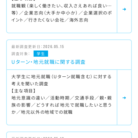
就職観（楽しく働きたい、収入さえあれば良い…
等）／企業志向（大手か中小か）／企業選択のポ
イント／行きたくない会社／海外志向
最新調査更新日：
2026.05.15
調査対象：
学生
Uターン・地元就職に関する調査
大学生に地元就職（Uターン就職含む）に対する
考えを聞いた調査
【主な項目】
地元意識の違い／活動時期／交通手段／親・親
族の影響／どうすれば地元で就職したいと思う
か／地元以外の地域での就職