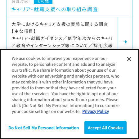
調査対象：
その他
キャリア・就職支援への取り組み調査
大学におけるキャリア支援の実態に関する調査
【主な項目】
キャリア・就職ガイダンス／低学年次からのキャリ
ア教育やインターンシップ等について／採用広報
を目的とした学内企業説明会
We use cookies to improve your experience on our
website, to personalize content and ads and to analyze
our traffic. We share information about your use of our
website with our advertising and analytics partners, who
最新調査更新日：
2026.02.12
may combine it with other information that you have
調査対象：
個人
その他
provided to them or that they have collected from your
use of their services. You have the right to opt out of our
就職活動に対する保護者の意識調査
sharing information about you with our partners. Please
click [Do Not Sell My Personal Information] to customize
就活生を子にもつ保護者に対する意識調査
your cookie settings on our website.
Privacy Policy
【主な項目】
子供の就職活動への関心度／子供の行った支
Do Not Sell My Personal Information
Accept All Cookies
援・サポート／入社してほしい会社の特徴・業種・
調査
統計（データ）
コラム
研究
企業名／子供の内定企業から受けた連絡