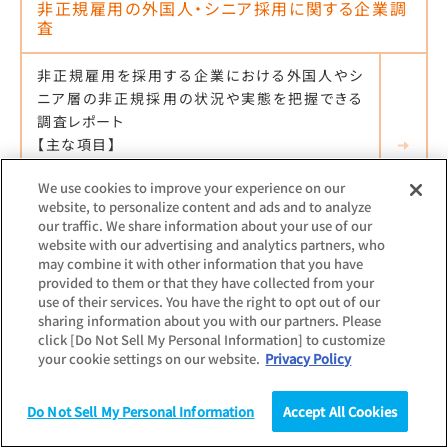
非正規雇用の外国人・シニア採用に関する企業調
査
非正規雇用を採用する企業における外国人やシ
ニア層の非正規採用の状況や実態を把握できる
調査レポート
【主な項目】
外国人採用について／シニア採用について／
We use cookies to improve your experience on our
PickUpトピック
website, to personalize content and ads and to analyze
our traffic. We share information about your use of our
website with our advertising and analytics partners, who
may combine it with other information that you have
最新調査更新日：
2025.09.18
provided to them or that they have collected from your
調査対象：
個人
use of their services. You have the right to opt out of our
sharing information about you with our partners. Please
派遣社員の意識・就労実態調査
click [Do Not Sell My Personal Information] to customize
your cookie settings on our website.
Privacy Policy
派遣社員の就労実態、就労意識など派遣市場動
向の実態を把握できる調査レポート
Do Not Sell My Personal Information
Accept All Cookies
【主な項目】
調査
統計（データ）
コラム
研究
就労意識・実態／派遣元・派遣先選びの実態／