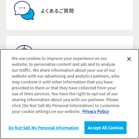
よくあるご質問
調査結果のお問い合わせ
We use cookies to improve your experience on our
website, to personalize content and ads and to analyze
our traffic. We share information about your use of our
website with our advertising and analytics partners, who
may combine it with other information that you have
provided to them or that they have collected from your
use of their services. You have the right to opt out of our
記事転載・報道関連の
sharing information about you with our partners. Please
お問い合わせ
click [Do Not Sell My Personal Information] to customize
your cookie settings on our website.
Privacy Policy
Do Not Sell My Personal Information
Accept All Cookies
調査
統計（データ）
コラム
研究