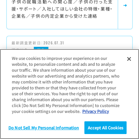
子供の就職活動への関心度／子供の行った支
援・サポート／入社してほしい会社の特徴・業種・
企業名／子供の内定企業から受けた連絡
最新調査更新日：
2026.07.31
調査対象：
学生
内定者意識調査
We use cookies to improve your experience on our
website, to personalize content and ads and to analyze
our traffic. We share information about your use of our
内定を保有している学生を対象に実施した意識
website with our advertising and analytics partners, who
調査
may combine it with other information that you have
【主な項目】
provided to them or that they have collected from your
use of their services. You have the right to opt out of our
内々定保有社数／入社意欲の高まるPR／インタ
sharing information about you with our partners. Please
ーンシップ・仕事体験の影響
click [Do Not Sell My Personal Information] to customize
your cookie settings on our website.
Privacy Policy
Do Not Sell My Personal Information
Accept All Cookies
最新調査更新日：
2025.12.11
調査
統計（データ）
コラム
研究
調査対象：
個人