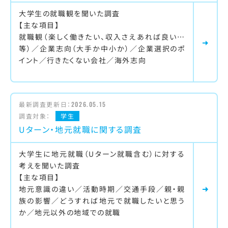
大学生の就職観を聞いた調査
【主な項目】
就職観（楽しく働きたい、収入さえあれば良い…
等）／企業志向（大手か中小か）／企業選択のポ
イント／行きたくない会社／海外志向
最新調査更新日：
2026.05.15
調査対象：
学生
Uターン・地元就職に関する調査
大学生に地元就職（Uターン就職含む）に対する
考えを聞いた調査
【主な項目】
地元意識の違い／活動時期／交通手段／親・親
族の影響／どうすれば地元で就職したいと思う
か／地元以外の地域での就職