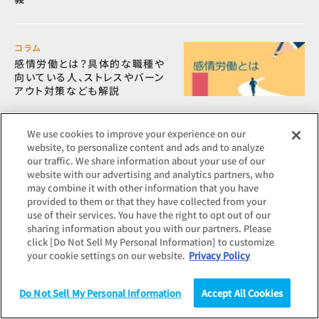
コラム
感情労働とは？具体的な職種や
向いている人、ストレスやバーン
アウト対策なども解説
We use cookies to improve your experience on our
website, to personalize content and ads and to analyze
our traffic. We share information about your use of our
website with our advertising and analytics partners, who
話題のキーワード
may combine it with other information that you have
provided to them or that they have collected from your
use of their services. You have the right to opt out of our
#内定・内定率
#ランキング
#大学生（1～2年生）
sharing information about you with our partners. Please
click [Do Not Sell My Personal Information] to customize
#大学生（3～4年生）・大学院生
#賃金
your cookie settings on our website.
Privacy Policy
#インターンシップ
#業界・業種別
#正社員
Do Not Sell My Personal Information
Accept All Cookies
調査
統計（データ）
コラム
研究