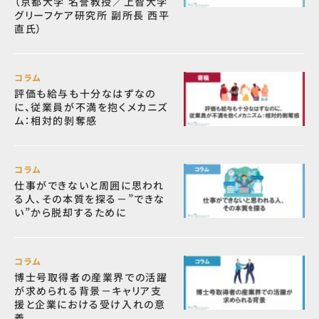
（京都大学 名誉教授／上智大学
グリーフケア研究所 副所長 西平
直氏）
コラム
評価も給与も十分なはずなの
に、従業員が不満を抱くメカニズ
ム：相対的剝奪感
コラム
仕事ができないと周囲に思われ
る人、その本質を探る－”できな
い”から脱却するために
コラム
博士号取得者の産業界での活躍
が求められる背景－キャリア支
援と企業における受け入れの意
義