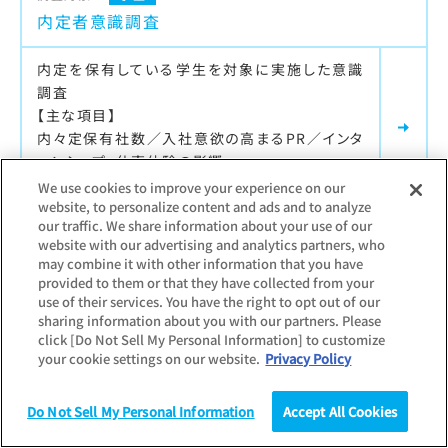
内定者意識調査
内定を保有している学生を対象に実施した意識
調査
【主な項目】
内々定保有社数／入社意欲の高まるPR／インタ
ーンシップ・仕事体験の影響
We use cookies to improve your experience on our
website, to personalize content and ads and to analyze
our traffic. We share information about your use of our
website with our advertising and analytics partners, who
最新調査更新日：
2025.12.11
may combine it with other information that you have
調査対象：
個人
provided to them or that they have collected from your
入社半年後調査
use of their services. You have the right to opt out of our
sharing information about you with our partners. Please
click [Do Not Sell My Personal Information] to customize
学生就職モニターのその後（卒業・入社半年後）
your cookie settings on our website.
Privacy Policy
を調査
【主な項目】
Do Not Sell My Personal Information
Accept All Cookies
入社先への就活時満足度と現在の満足度／勤務
調査
統計（データ）
コラム
研究
先のインターンシップ参加状況／入社前後のギャ