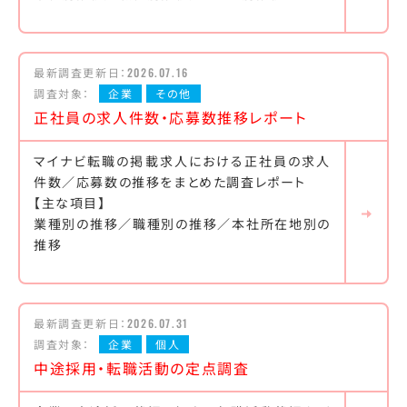
最新調査更新日：
2026.07.16
調査対象：
企業
その他
正社員の求人件数・応募数推移レポート
マイナビ転職の掲載求人における正社員の求人
件数／応募数の推移をまとめた調査レポート
【主な項目】
業種別の推移／職種別の推移／本社所在地別の
推移
最新調査更新日：
2026.07.31
調査対象：
企業
個人
中途採用・転職活動の定点調査