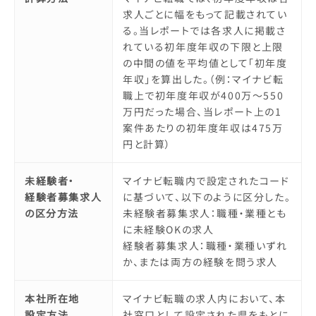
求人ごとに幅をもって記載されてい
る。当レポートでは各求人に掲載さ
れている初年度年収の下限と上限
の中間の値を平均値として「初年度
年収」を算出した。（例：マイナビ転
職上で初年度年収が400万～550
万円だった場合、当レポート上の1
案件あたりの初年度年収は475万
円と計算）
未経験者・
マイナビ転職内で設定されたコード
経験者募集求人
に基づいて、以下のように区分した。
の区分方法
未経験者募集求人：職種・業種とも
に未経験OKの求人
経験者募集求人：職種・業種いずれ
か、または両方の経験を問う求人
本社所在地
マイナビ転職の求人内において、本
設定方法
社窓口として設定された県をもとに