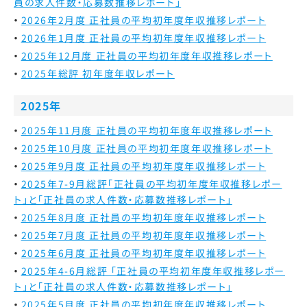
員の求人件数・応募数推移レポート」
2026年2月度 正社員の平均初年度年収推移レポート
2026年1月度 正社員の平均初年度年収推移レポート
2025年12月度 正社員の平均初年度年収推移レポート
2025年総評 初年度年収レポート
2025年
2025年11月度 正社員の平均初年度年収推移レポート
2025年10月度 正社員の平均初年度年収推移レポート
2025年9月度 正社員の平均初年度年収推移レポート
2025年7-9月総評「正社員の平均初年度年収推移レポー
ト」と「正社員の求人件数・応募数推移レポート」
2025年8月度 正社員の平均初年度年収推移レポート
2025年7月度 正社員の平均初年度年収推移レポート
2025年6月度 正社員の平均初年度年収推移レポート
2025年4-6月総評 「正社員の平均初年度年収推移レポー
ト」と「正社員の求人件数・応募数推移レポート」
2025年5月度 正社員の平均初年度年収推移レポート