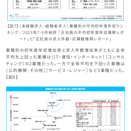
【図7】（未経験求人・経験者求人）業種別の平均初年度年収ラン
キング／2025年7-9月総評 「正社員の平均初年度年収推移レポ
ート」と「正社員の求人件数・応募数推移レポート」
業種別の初年度年収増加率と求人件数増加率がともに全体
平均を上回った業種は［IT・通信・インターネット］［コンサル
ティング］の2業種だった。一方で全体平均を下回った業種は
［公的機関・その他］［サービス・レジャー］など5業種だった。
【図8】