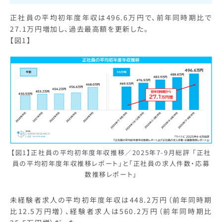
正社員の平均初年度年収は496.6万円で、前年同時期比で
27.1万円増加し、過去最高額を更新した。
【図1】
【図1】正社員の平均初年度年収推移／2025年7-9月総評 「正社
員の平均初年度年収推移レポート」と「正社員の求人件数・応募
数推移レポート」
未経験者求人の平均初年度年収は448.2万円（前年同時期
比12.5万円増）、経験者求人は560.2万円（前年同時期比