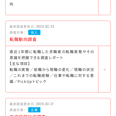
向
最新調査更新日：
2026.03.23
調査対象：
個人
転職動向調査
直近1年間に転職した求職者の転職実態やその
意識を把握できる調査レポート
【主な項目】
転職の実態／前職から現職の変化／現職の状況
／これまでの転職経験／仕事や転職に対する意
識／PickUpトピック
最新調査更新日：
2026.03.27
調査対象：
企業