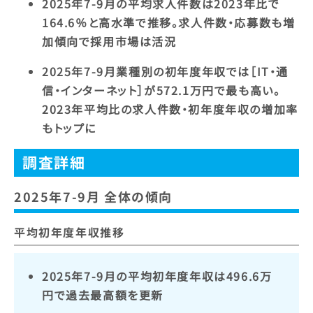
2025年7-9月の平均求人件数は2023年比で
164.6％と高水準で推移。求人件数・応募数も増
加傾向で採用市場は活況
2025年7-9月業種別の初年度年収では［IT・通
信・インターネット］が572.1万円で最も高い。
2023年平均比の求人件数・初年度年収の増加率
もトップに
調査詳細
2025年7-9月 全体の傾向
平均初年度年収推移
2025年7-9月の平均初年度年収は496.6万
円で過去最高額を更新