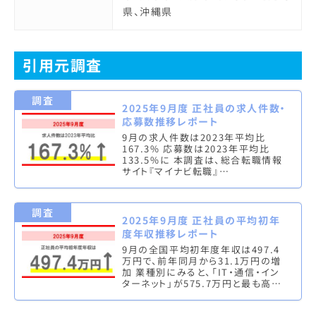
県、沖縄県
引用元調査
調査
2025年9月度 正社員の求人件数・
応募数推移レポート
9月の求人件数は2023年平均比
167.3% 応募数は2023年平均比
133.5%に 本調査は、総合転職情報
サイト『マイナビ転職』
（https://tenshoku.mynavi.jp/）
に掲載された…
調査
2025年9月度 正社員の平均初年
度年収推移レポート
9月の全国平均初年度年収は497.4
万円で、前年同月から31.1万円の増
加 業種別にみると、「IT・通信・イン
ターネット」が575.7万円と最も高い
本調査は、総合転職情報サイト『マイ
ナビ転職』（ht…