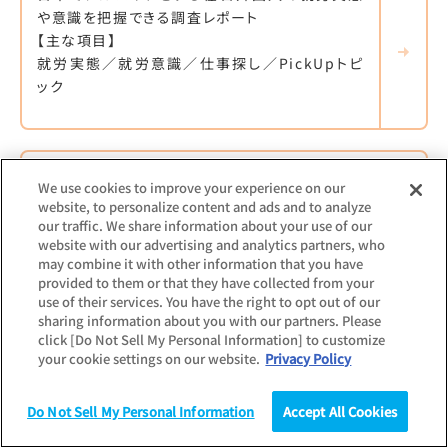
や意識を把握できる調査レポート
【主な項目】
就労実態／就労意識／仕事探し／PickUpトピ
ック
最新調査更新日：
2021.02.25
We use cookies to improve your experience on our
調査対象：
企業
個人
学生
その他
website, to personalize content and ads and to analyze
新型コロナウイルスに関する影響調査（企業・求
our traffic. We share information about your use of our
職者）
website with our advertising and analytics partners, who
may combine it with other information that you have
provided to them or that they have collected from your
企業およびアルバイト求職者双方に、新型コロナ
use of their services. You have the right to opt out of our
ウィルスにおけるシフト減少など、その影響を調
sharing information about you with our partners. Please
査したレポート
click [Do Not Sell My Personal Information] to customize
【主な項目】
your cookie settings on our website.
Privacy Policy
シフト減少の有無／今後の対応／休業手当の受
け取り状況と給付金の認知度
Do Not Sell My Personal Information
Accept All Cookies
調査
統計（データ）
コラム
研究