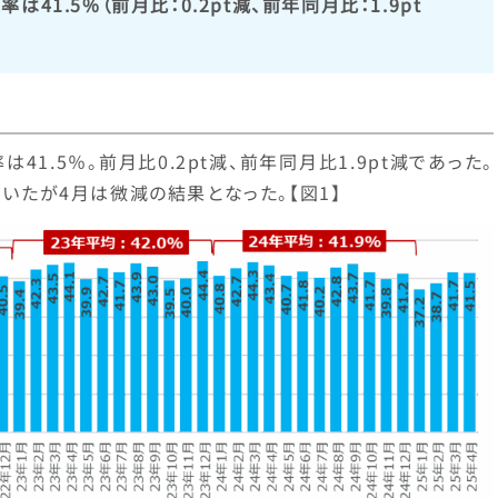
41.5%（前月比：0.2pt減、前年同月比：1.9pt
41.5％。前月比0.2pt減、前年同月比1.9pt減であった。
ていたが4月は微減の結果となった。【図1】