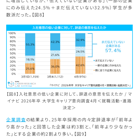
に増加しているが、「伝えていない企業がある」（一部の企業
にのみ伝えた24.5%＋まだ伝えていない32.9%）学生が多
数派だった。【図8】
【図8】入社意思の低い企業に対して、辞退の意思を伝えたか / マ
イナビ 2026年卒 大学生キャリア意向調査4月＜就職活動・進路
決定＞
企業調査
の結果より、25年卒採用の内々定辞退率が「前年よ
り高かった」と回答した企業は約3割と、「前年より少なかっ
た」とする企業の約2割より多い。【図9】