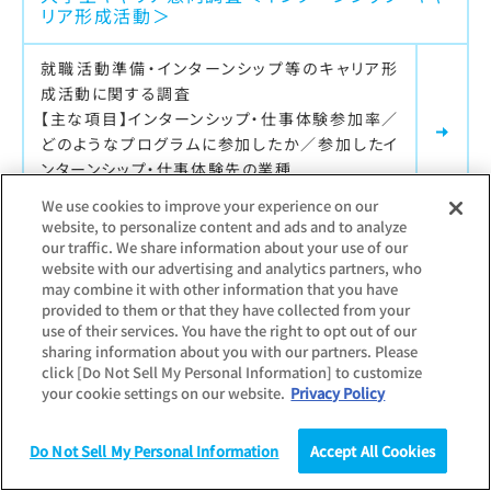
リア形成活動＞
就職活動準備・インターンシップ等のキャリア形
成活動に関する調査
【主な項目】インターンシップ・仕事体験参加率／
どのようなプログラムに参加したか／参加したイ
ンターンシップ・仕事体験先の業種
We use cookies to improve your experience on our
website, to personalize content and ads and to analyze
our traffic. We share information about your use of our
最新調査更新日：
2026.07.27
website with our advertising and analytics partners, who
may combine it with other information that you have
調査対象：
学生
provided to them or that they have collected from your
大学生キャリア意向調査＜就職活動・進路決定＞
use of their services. You have the right to opt out of our
sharing information about you with our partners. Please
大学生の内々定状況や就職活動全般、進路決定
click [Do Not Sell My Personal Information] to customize
your cookie settings on our website.
Privacy Policy
に関する調査
【主な項目】
内々定率／内々定保有社数／就職活動継続率／
Do Not Sell My Personal Information
Accept All Cookies
月別の活動状況／エントリー・セミナー参加状況
調査
統計（データ）
コラム
研究