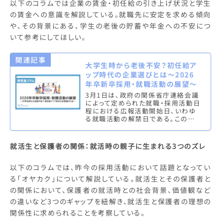
以下のコラムでは企業の賃金・初任給の引き上げ状況と学生
の賃金への意識を解説している。就職先に安定を求める傾向
や、その背景にある、学生の老後の貯蓄や年金への不安につ
いて参考にしてほしい。
関連記事
大学生時から老後不安？初任給ア
ップ時代の企業選びとは～2026
年卒新卒採用・就職活動の展望～
3月1日は、政府の関係省庁連絡会議
によって定められた就職・採用活動日
程における広報活動開始日、いわゆ
る就職活動の解禁日である。このタイ
ミングに合わせて、マイナビキャリア
リサーチラボでは、2026年卒学…
就活生と保護者の関係：就活時の親子に生まれる3つのズレ
以下のコラムでは、昨今の採用活動において話題となってい
る「オヤカク」について解説している。就活生とその保護者と
の関係において、保護者の就活時との社会背景、価値観など
の違いなど3つのギャップを紐解き、就活生と保護者の理想の
関係性に求められることを考察している。