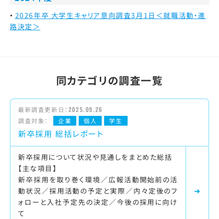
2026年卒 大学生キャリア意向調査3月1日＜就職活動・進
路決定＞
同カテゴリの調査一覧
最新調査更新日：
2025.09.26
調査対象：
企業
個人
学生
新卒採用 総括レポート
新卒採用について状況や見通しをまとめた総括
【主な項目】
新卒採用を取り巻く環境／広報活動開始前の活
動状況／採用活動の予定と実際／内々定後のフ
ォローと入社予定先の決定／今後の採用に向け
て