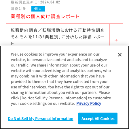
最新調査更新日：
2024.04.02
調査対象：
個人
業種別の個人向け調査レポート
転職動向調査／転職活動における行動特性調査
それぞれを11の「業種別」に分析した詳細レポー
ト
We use cookies to improve your experience on our
website, to personalize content and ads and to analyze
our traffic. We share information about your use of our
最新調査更新日：
2024.04.02
website with our advertising and analytics partners, who
調査対象：
個人
may combine it with other information that you have
provided to them or that they have collected from your
職種別の個人向け調査レポート
use of their services. You have the right to opt out of our
sharing information about you with our partners. Please
click [Do Not Sell My Personal Information] to customize
転職動向調査／転職活動における行動特性調査
your cookie settings on our website.
Privacy Policy
それぞれを9の「職種別」に分析した詳細レポート
Do Not Sell My Personal Information
Accept All Cookies
調査
統計（データ）
コラム
研究