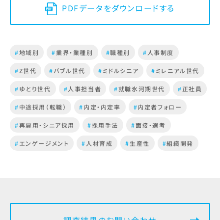
PDFデータをダウンロードする
#
地域別
#
業界・業種別
#
職種別
#
人事制度
#
Z世代
#
バブル世代
#
ミドルシニア
#
ミレニアル世代
#
ゆとり世代
#
人事担当者
#
就職氷河期世代
#
正社員
#
中途採用（転職）
#
内定・内定率
#
内定者フォロー
#
再雇用・シニア採用
#
採用手法
#
面接・選考
#
エンゲージメント
#
人材育成
#
生産性
#
組織開発
調査結果のお問い合わせ