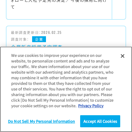
ォローと入社予定先の決定／今後の採用に向け
て
最新調査更新日：
2026.02.25
調査対象：
企業
企業新卒採用予定調査
We use cookies to improve your experience on our
website, to personalize content and ads and to analyze
採用広報活動開始直前に行う採用予定の調査
our traffic. We share information about your use of our
【主な項目】
website with our advertising and analytics partners, who
採用予定数（前年より増やす・減らす）／採用活
may combine it with other information that you have
動の見通し（前年より採用が厳しくなる・楽にな
provided to them or that they have collected from your
る）／低学年向けキャリア形成支援活動の実施状
use of their services. You have the right to opt out of our
sharing information about you with our partners. Please
況
click [Do Not Sell My Personal Information] to customize
your cookie settings on our website.
Privacy Policy
最新調査更新日：
2026.07.22
Do Not Sell My Personal Information
Accept All Cookies
調査対象：
企業
調査
統計（データ）
コラム
研究