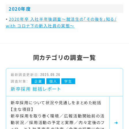
2020年度
2020年卒 入社半年後調査～就活生の「その後を」知る/
with コロナ下の新入社員の実態～
同カテゴリの調査一覧
最新調査更新日：
2025.09.26
調査対象：
企業
個人
学生
新卒採用 総括レポート
新卒採用について状況や見通しをまとめた総括
【主な項目】
新卒採用を取り巻く環境／広報活動開始前の活
動状況／採用活動の予定と実際／内々定後のフ