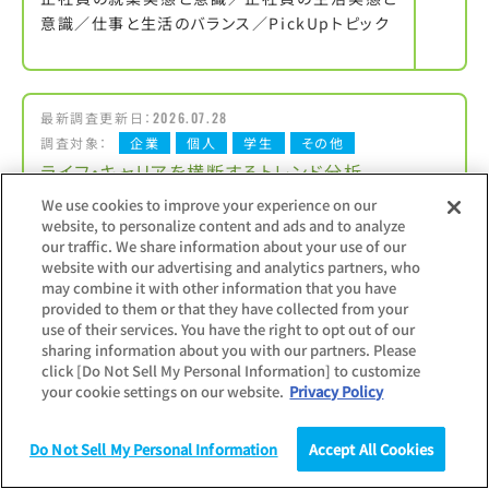
意識／仕事と生活のバランス／PickUpトピック
最新調査更新日：
2026.07.28
調査対象：
企業
個人
学生
その他
ライフ・キャリアを横断するトレンド分析
We use cookies to improve your experience on our
website, to personalize content and ads and to analyze
労働に関わる法制や生活意識など、社会性のあ
our traffic. We share information about your use of our
るトレンドを把握できるテーマ別調査レポート
website with our advertising and analytics partners, who
may combine it with other information that you have
provided to them or that they have collected from your
use of their services. You have the right to opt out of our
sharing information about you with our partners. Please
最新調査更新日：
click [Do Not Sell My Personal Information] to customize
2026.05.29
your cookie settings on our website.
Privacy Policy
調査対象：
その他
業界研究レポート
Do Not Sell My Personal Information
Accept All Cookies
調査
統計（データ）
コラム
研究
日銀短観、政府統計、マイナビデータより業界別