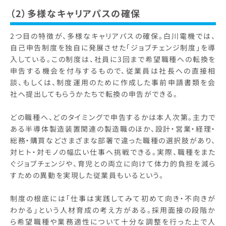
（2）多様なキャリアパスの確保
2つ目の特徴が、多様なキャリアパスの確保。白川電機では、
自己申告制度を独自に発展させた「ジョブチェンジ制度」を導
入している。この制度は、社員に3回まで希望職種への転換を
申告する機会を付与するもので、従業員は社長への直接相
談、もしくは、制度運用のために作成した事前申請書類を会
社へ提出してもらうかたちで転換の申告ができる。
どの職種へ、どのタイミングで申告するかは本人次第。主力で
ある半導体製造装置関連の製造職のほか、設計・営業・経理・
総務・購買などさまざまな部署で違った職種の選択肢があり、
対ヒト・対モノの幅広い仕事へ挑戦できる。実際、職種をまた
ぐジョブチェンジや、育児との両立に向けて体力的負担を減ら
すための異動を実現した従業員もいるという。
制度の根底には「仕事は実践してみて初めて向き・不向きが
わかる」という人材育成の考え方がある。採用面接の段階か
ら希望職種や業務適性について十分な調整を行った上で人