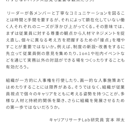
リーダーが各メンバーと丁寧なコミュニケーションを図るこ
とは時間と手間を要するが、それによって顕在化していない働
く人それぞれのニーズが浮かび上がってくる。その意味では、
まずは従業員に対する尊重の観点から人材マネジメントを捉
え直し、個々に異なる考え方を把握するための「接点」を増や
すことが重要ではないか。例えば、制度の新設・改善をするに
先立って従業員側の意見を集めたり、1on1や社内イベントな
どを通じて実務以外の対話ができる場をつくったりすることも
有効だろう。
組織が一方的に人事権を行使したり、画一的な人事施策あて
はめたりすることには限界がある。そうではなく、組織が従業
員視点で個々のキャリアをともに考える姿勢を持つことが、多
様な人材と持続的関係を築き、さらに組織を発展させるため
の第一歩ではないだろうか。
キャリアリサーチLab研究員 宮本 祥太