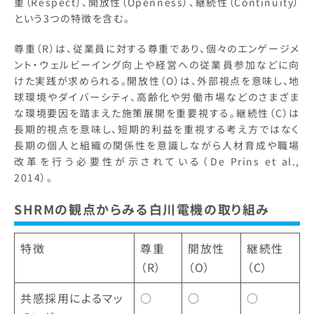
重（Respect）、開放性（Openness）、継続性（Continuity）
という3つの特徴を含む。
尊重（R）は、従業員に対する尊重であり、個々のエンゲージメ
ント・ウェルビーイング向上や経営への従業員参加などに向
けた実践が求められる。開放性（O）は、外部視点を意味し、地
球環境やダイバーシティ、高齢化や労働市場などのさまざま
な環境要因を踏まえた施策展開を重要視する。継続性（C）は
長期的視点を意味し、短期的利益を重視する考え方ではなく
長期の個人と組織の関係性を意識しながら人材育成や職場
改革を行う必要性が示されている（De Prins et al.,
2014）。
SHRMの観点からみる白川電機の取り組み
特徴
尊重
開放性
継続性
（R）
（O）
（C）
共感採用によるマッ
○
○
○