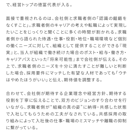
で、経営トップの徳冨代表が入る。
面接で重視されるのは、会社側と求職者側の「認識の齟齬を
なくすこと」。求職者側のキャリアの考えや転職によって実現し
たいことをじっくりと聞くことに多くの時間が割かれる。求職
者側から語られた待遇・仕事・役割・地位・職場環境など個別
の働くニーズに対して、組織として提供することができる『現
実』と、当人が組織で働き続けた場合のポスト・給与・働き方・
キャリアパスといった『将来可能性』まで会社側が伝える。その
上で、求職者側のニーズを十分に満たすことが難しいと判断
した場合、採用要件にマッチした有望な人材であっても「ウチ
はやめたほうがいい」と伝え、期待値を調整する。
合わせて、会社側が期待する企業理念や経営方針、期待する
役割を丁寧に伝えることで、双方のビジョンのすり合わせを行
いながら、求職者側が“組織の真の姿”に納得・共感した状態
で入社してもらうための工夫がなされている。共感採用の取
り組みによって入社後の仕事・職場のミスマッチや離職の抑制
に繋がっている。