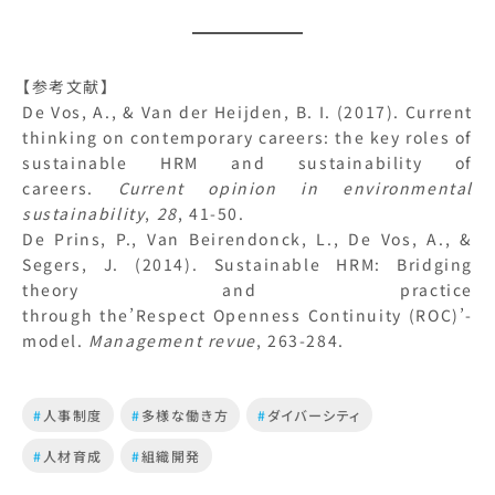
【参考文献】
De Vos, A., & Van der Heijden, B. I. (2017). Current
thinking on contemporary careers: the key roles of
sustainable HRM and sustainability of
careers.
Current opinion in environmental
sustainability
,
28
, 41-50.
De Prins, P., Van Beirendonck, L., De Vos, A., &
Segers, J. (2014). Sustainable HRM: Bridging
theory and practice
through the’Respect Openness Continuity (ROC)’-
model.
Management revue
, 263-284.
#
人事制度
#
多様な働き方
#
ダイバーシティ
#
人材育成
#
組織開発