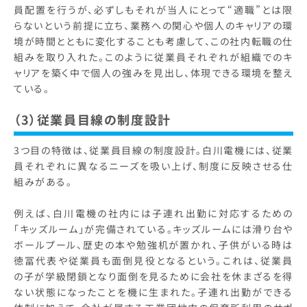
員配置を行うが、必ずしもそれが当人にとって“適職”とは限
らないという前提に立ち、業務への関心や個人のキャリアの環
境が時間とともに変化することも考慮して、この社内転職の仕
組みを取り入れた。このように従業員それぞれが組織でのキ
ャリアを築く中で個人の強みを見出し、体現できる環境を整え
ている。
（3）従業員目線の制度設計
3つ目の特徴は、従業員目線の制度設計。白川電機には、従業
員それぞれに異なるニーズを吸い上げ、制度に反映させる仕
組みがある。
例えば、白川電機の社内には子連れ出勤に対応するための
「キッズルーム」が完備されている。キッズルームには滑り台や
ボールプール、歴史の本や勉強机が置かれ、子供がいる時は
徳冨代表や従業員も面倒見役となるという。これは、従業員
の子が学級閉鎖となり面倒を見るために会社を休まざるを得
ない状態になったことを機に生まれた。子連れ出勤ができる