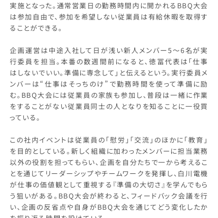
実施となった。通常営業日の勤務時間内に開かれるBBQ大会
は参加自由で、参加を希望しない従業員は有給休暇を取得す
ることができる。
企画運営は中途入社して日が浅い新人メンバー5～6名が実
行委員を担当。本番の数週間前になると、徳冨代表は「仕事
はしないでいい。準備に専念して」と伝えるという。実行委員メ
ンバーは“仕事はそっちのけ”で勤務時間を使って準備に励
む。BBQ大会には従業員の家族も参加し、普段は一緒に作業
をすることがない従業員同士の人となりを知ることに一役買
っている。
この社内イベントは従業員の「慰労」「交流」のほかに「教育」
を目的としている。新しく組織に加わったメンバーに担当業務
以外の役割を担ってもらい、企画を自分たちで一から考えるこ
とを通じてリーダーシップやチームワークを発揮し、白川電機
が仕事の価値観として重視する『準備の大切さ』を学んでもら
う狙いがある。BBQ大会が終わると、フィードバック会議を行
い、企画の反省点や自身がBBQ大会を通じてどう変化したか