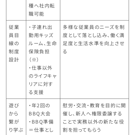
種へ社内転
職可能
従業
・子連れ出
多様な従業員のニーズを制
員目
勤用キッズ
度として落とし込み、働く満
線の
ルーム、生命
足度と生活水準を向上させ
制度
保険負担
る
設計
（※）
・仕事以外
のライフキャ
リアに対す
る支援
遊び
・年2回の
慰労・交流・教育を目的に開
から
BBQ大会
催し、新人へ権限委譲する
繋が
・BBQ準備
ことで実務以外の新たな役
り学ぶ
＝仕事とし
割を担ってもらう