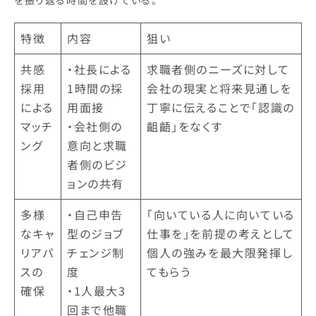
を振り返る時間を設けている。
特徴
内容
狙い
共感
・社長による
求職者側のニーズに対して
採用
1時間の採
会社の現実と将来見通しを
による
用面接
丁寧に伝えることで「認識の
マッチ
・会社側の
齟齬」をなくす
ング
意向と求職
者側のビジ
ョンの共有
多様
・自己申告
「向いている人に向いている
なキャ
型のジョブ
仕事を」を前提の考えとして
リアパ
チェンジ制
個人の強みを最大限発揮し
スの
度
てもらう
確保
・1人最大3
回まで他職