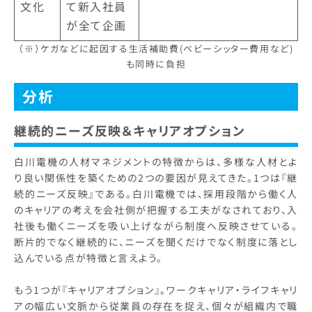
文化
て新入社員
が全て企画
（※）ケガなどに起因する生活補助費(ベビーシッター費用など)
も同時に負担
分析
継続的ニーズ反映＆キャリアオプション
白川電機の人材マネジメントの特徴からは、多様な人材とよ
り良い関係性を築くための2つの要因が見えてきた。1つは『継
続的ニーズ反映』である。白川電機では、採用段階から働く人
のキャリアの考えを会社側が把握する工夫がなされており、入
社後も働くニーズを吸い上げながら制度へ反映させている。
断片的でなく継続的に、ニーズを聞くだけでなく制度に落とし
込んでいる点が特徴と言えよう。
もう1つが『キャリアオプション』。ワークキャリア・ライフキャリ
アの幅広い文脈から従業員の存在を捉え、個々が組織内で職