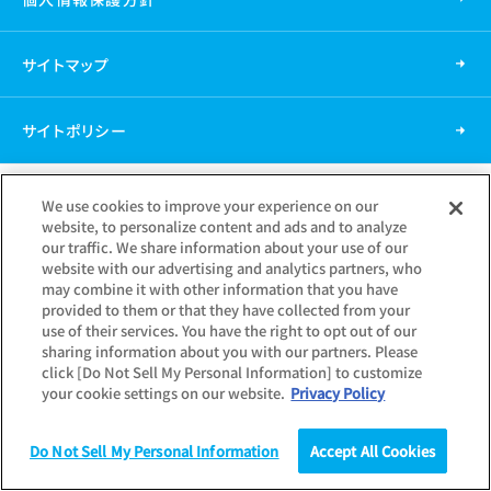
サイトマップ
サイトポリシー
会社概要
We use cookies to improve your experience on our
website, to personalize content and ads and to analyze
our traffic. We share information about your use of our
事業所案内
website with our advertising and analytics partners, who
may combine it with other information that you have
provided to them or that they have collected from your
社会的な取り組み
use of their services. You have the right to opt out of our
sharing information about you with our partners. Please
click [Do Not Sell My Personal Information] to customize
your cookie settings on our website.
Privacy Policy
採用情報
Do Not Sell My Personal Information
Accept All Cookies
グループ会社
調査
統計（データ）
コラム
研究