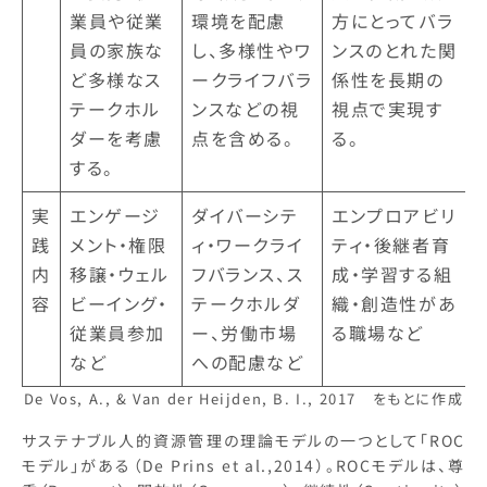
業員や従業
環境を配慮
方にとってバラ
員の家族な
し、多様性やワ
ンスのとれた関
ど多様なス
ークライフバラ
係性を長期の
テークホル
ンスなどの視
視点で実現す
ダーを考慮
点を含める。
る。
する。
実
エンゲージ
ダイバーシテ
エンプロアビリ
践
メント・権限
ィ・ワークライ
ティ・後継者育
内
移譲・ウェル
フバランス、ス
成・学習する組
容
ビーイング・
テークホルダ
織・創造性があ
従業員参加
ー、労働市場
る職場など
など
への配慮など
De Vos, A., & Van der Heijden, B. I., 2017 をもとに作成
サステナブル人的資源管理の理論モデルの一つとして「ROC
モデル」がある（De Prins et al.,2014）。ROCモデルは、尊