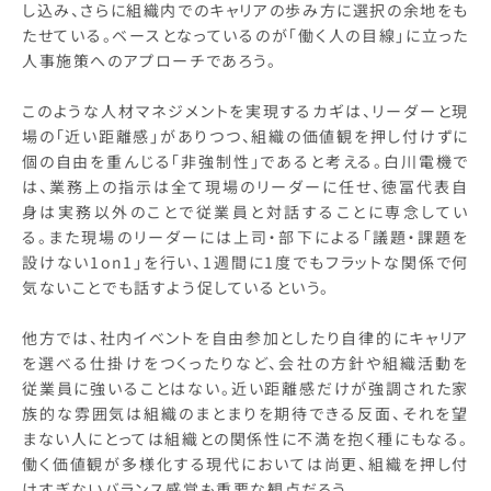
し込み、さらに組織内でのキャリアの歩み方に選択の余地をも
たせている。ベースとなっているのが「働く人の目線」に立った
人事施策へのアプローチであろう。
このような人材マネジメントを実現するカギは、リーダーと現
場の「近い距離感」がありつつ、組織の価値観を押し付けずに
個の自由を重んじる「非強制性」であると考える。白川電機で
は、業務上の指示は全て現場のリーダーに任せ、徳冨代表自
身は実務以外のことで従業員と対話することに専念してい
る。また現場のリーダーには上司・部下による「議題・課題を
設けない1on1」を行い、1週間に1度でもフラットな関係で何
気ないことでも話すよう促しているという。
他方では、社内イベントを自由参加としたり自律的にキャリア
を選べる仕掛けをつくったりなど、会社の方針や組織活動を
従業員に強いることはない。近い距離感だけが強調された家
族的な雰囲気は組織のまとまりを期待できる反面、それを望
まない人にとっては組織との関係性に不満を抱く種にもなる。
働く価値観が多様化する現代においては尚更、組織を押し付
けすぎないバランス感覚も重要な観点だろう。