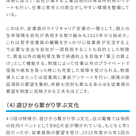
体制に加えて、会社が属する工業団地内の保育所利用のサポ
ートも行い、仕事と育児との両立がしやすい環境を整備して
いる。
このほか、従業員のライフキャリア支援の一環として、個人の
生命保険を会社が負担する取り組みも2025年から始めた。
これは若手従業員の離職をきっかけに従業員が生活する上
で必要な支出を会社が一部負担することも目的とした制度
で、賃金以外の福利厚生等で待遇向上を目指す「第三の賃上
げ」として機能する。制度によって仕事以外のプライベートで
怪我や病気を負った時にも充実した保障を受けられる。制度
導入にあたっては従業員に事前アンケートを行い、保険の保
証項目の要望を集約。年齢も性別も異なるあらゆる従業員の
要望を制度に反映させる工夫をほどこす。
（4）遊びから繋がり学ぶ文化
4つ目の特徴が、遊びから繋がり学ぶ文化。白川電機では恒例
の社内イベントとしてBBQ大会が開かれている。もともと年1
回だったが、従業員側の要望を受け、2025年度から年2回の