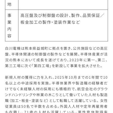
地
事
高圧盤及び制御盤の設計、製作、品質保証／
業
板金加工の製作・塗装作業など
内
容
白川電機は熊本県益城町に拠点を置き、公共施設などの高圧
盤、半導体関連の制御盤の製作などを展開。半導体産業が活
況の熊本において成長を遂げており、2023年に第一、第二、
第三工場に次ぐ「第四工場」を新設して事業を拡大させた。
新規人材の獲得に力を入れ、2025年10月までの1年間で10
名以上の中途採用を実施。半導体業界や製造職の経験者だ
けでなく未経験人材の採用にも積極的で、航空会社のグラウ
ンドハンドリングや林業の木こりとして働いていた人材も製造
職（加工・板金・塗装など）として転職して活躍している。 女性
従業員は50名で半数を占める。外国人人材や定年再雇用者
も在籍し、71歳の人材も活躍している。男性育休取得率