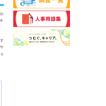
の
キ
す
や
ェ