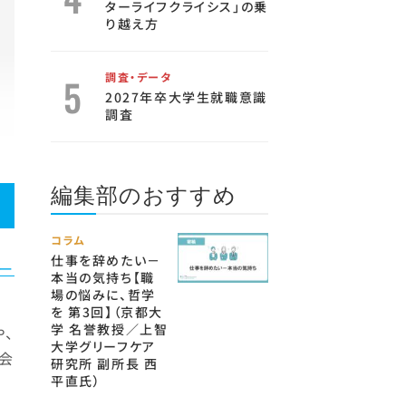
ターライフクライシス」の乗
り越え方
調査・データ
2027年卒大学生就職意識
調査
編集部のおすすめ
コラム
仕事を辞めたい－
ー
本当の気持ち【職
場の悩みに、哲学
を 第3回】（京都大
学 名誉教授／上智
、
大学グリーフケア
会
研究所 副所長 西
平直氏）