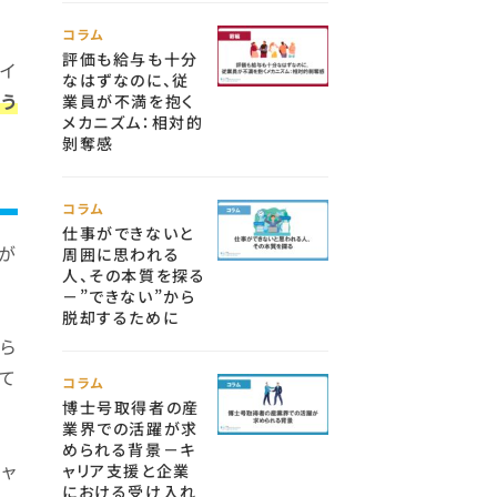
コラム
評価も給与も十分
イ
なはずなのに、従
う
業員が不満を抱く
メカニズム：相対的
剝奪感
コラム
仕事ができないと
」が
周囲に思われる
人、その本質を探る
－”できない”から
脱却するために
ら
て
コラム
博士号取得者の産
業界での活躍が求
められる背景－キ
キャ
ャリア支援と企業
における受け入れ