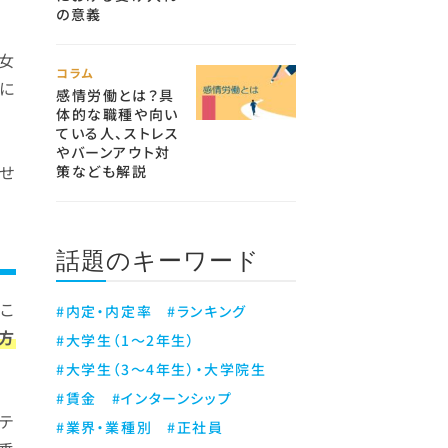
の意義
男女
コラム
に
感情労働とは？具
体的な職種や向い
ている人、ストレス
やバーンアウト対
わせ
策なども解説
話題のキーワード
。こ
#内定・内定率
#ランキング
方
#大学生（1～2年生）
#大学生（3～4年生）・大学院生
#賃金
#インターンシップ
テ
#業界・業種別
#正社員