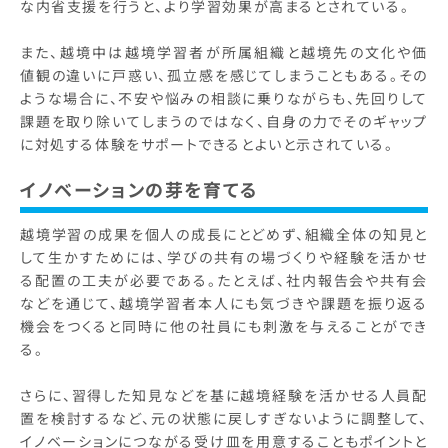
な内省支援を行うと、より学習効果が高まるとされている。
また、越境中は越境学習者が所属組織と越境先の文化や価
値観の違いに戸惑い、孤立感を感じてしまうこともある。その
ような場合に、不安や悩みの相談に乗りながらも、先回りして
課題を取り除いてしまうのではなく、自身の力でそのギャップ
に対処する体験をサポートできるとよいと示されている。
イノベーションの芽を育てる
越境学習の成果を個人の成長にとどめず、組織全体の知見と
して生かすためには、学びの共有の場づくりや経験を活かせ
る配置の工夫が必要である。たとえば、社内報告会や共有会
などを通じて、越境学習者本人にも気づきや課題を振り返る
機会をつくると同時に他の社員にも刺激を与えることができ
る。
さらに、習得した知見などを基に越境経験を活かせる人員配
置を検討するなど、元の状態に戻しすぎないように調整して、
イノベーションにつながる受け皿を用意することもポイントと