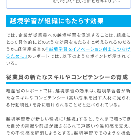
むいでいく”という新たなキャリアデザ
インの考えを提唱した。今回は、越境
学習（※1）の研究者である…
越境学習が組織にもたらす効果
では、企業が従業員への越境学習を促進することは、組織に
とって具体的にどのような効果をもたらすと考えられるのだろ
うか。経済産業省の
『越境学習をイノベーション創出につなげ
るために』
のレポートでは、以下のようなポイントが示されて
いる。
従業員の新たなスキルやコンピテンシーの育成
経産省のレポートでは、越境学習の効果は、越境学習者が新
たなスキルやコンピテンシー（高い成果を出す人材に見られ
る行動特性）を身に着けられることだと述べられている。
越境学習者が新しい環境に「越境」すると、それまで培ってき
た自分の常識や前提が揺さぶられて戸惑いや違和感を覚え、
その不快感を解消しようとする。越境学習でそのような機会