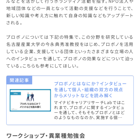
ルなどを活かして行うボランティア活動を指す。NPO法人や
地域団体などの一員となって活動の支援などを行うことで、
新しい知識や考え方に触れて自身の知識などもアップデート
される。
プロボノについては下記の特集で、この分野を研究している
名古屋産業大学の今永典秀准教授をはじめ、プロボノを活用
している企業、支援している団体といったさまざまな立場の人
へのインタビューを通して、プロボノの効果などについて迫っ
ている。こちらも参考にしてほしい。
関連記事
プロボノとはなにか？インタビュー
を通して個人・組織の双方の視点
からメリットなどを読み解く
マイナビキャリアリサーチLabではこ
れまで、プロボノに関するインタビュ
ーを通して、そもそもプロボノとはど
のようなものなのか、実施する個人
（プロボノワーカー）や受け入れる組
織のメリット・デメリットなどを…
ワークショップ・異業種勉強会