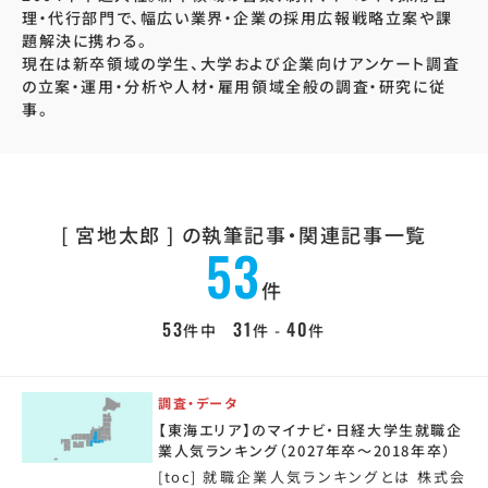
理・代行部門で、幅広い業界・企業の採用広報戦略立案や課
題解決に携わる。
現在は新卒領域の学生、大学および企業向けアンケート調査
の立案・運用・分析や人材・雇用領域全般の調査・研究に従
事。
[ 宮地太郎 ] の
執筆記事・関連記事一覧
53
件
53
31
40
件中
件 -
件
調査・データ
【東海エリア】のマイナビ・日経大学生就職企
業人気ランキング（2027年卒～2018年卒）
[toc] 就職企業人気ランキングとは 株式会